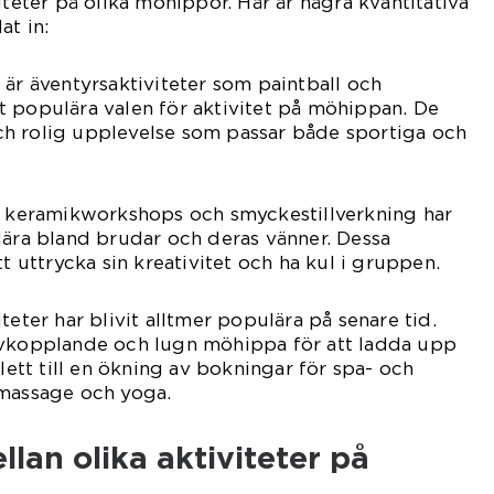
iteter på olika möhippor. Här är några kvantitativa
at in:
 är äventyrsaktiviteter som paintball och
t populära valen för aktivitet på möhippan. De
h rolig upplevelse som passar både sportiga och
om keramikworkshops och smyckestillverkning har
lära bland brudar och deras vänner. Dessa
tt uttrycka sin kreativitet och ha kul i gruppen.
teter har blivit alltmer populära på senare tid.
avkopplande och lugn möhippa för att ladda upp
 lett till en ökning av bokningar för spa- och
 massage och yoga.
llan olika aktiviteter på