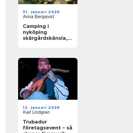
31. januari 2026
Anna Bergqvist
Camping i
nyköping
skärgårdskänsla,
småstadspuls och
natur på samma
gång
12. januari 2026
Karl Lindgren
Trubadur
företagsevent – så