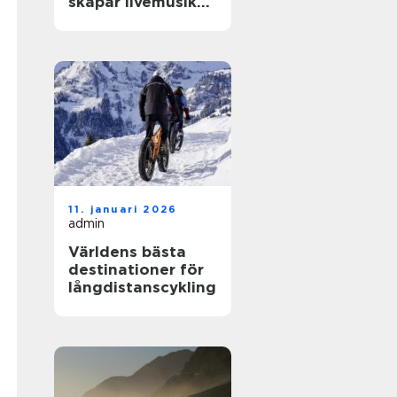
skapar livemusik
en kväll som
fastnar
11. januari 2026
admin
Världens bästa
destinationer för
långdistanscykling