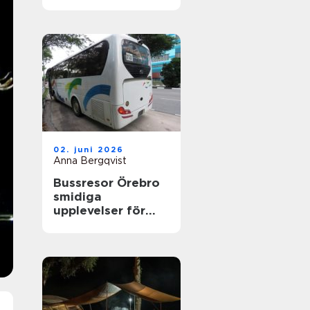
nyfikenhet
02. juni 2026
Anna Bergqvist
Bussresor Örebro
smidiga
upplevelser för
grupper,
föreningar och
företag