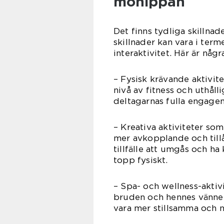
möhippan
Det finns tydliga skillnad
skillnader kan vara i ter
interaktivitet. Här är några
– Fysisk krävande aktivite
nivå av fitness och uthåll
deltagarnas fulla engage
– Kreativa aktiviteter s
mer avkopplande och tillå
tillfälle att umgås och ha
topp fysiskt.
– Spa- och wellness-aktiv
bruden och hennes vänner 
vara mer stillsamma och nj