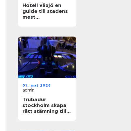
Hotell växjö en
guide till stadens
mest
stämningsfulla
boenden
01. maj 2026
admin
Trubadur
stockholm skapa
rätt stämning till
festen