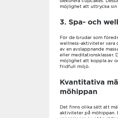
dekorera cupcakes. Dessa
möjlighet att uttrycka si
3. Spa- och well
För de brudar som föredr
wellness-aktiviteter vara d
av en avslappnande massag
eller meditationsklasser.
möjlighet att koppla av o
fridfull miljö.
Kvantitativa mä
möhippan
Det finns olika sätt att m
aktiviteter på möhippan.