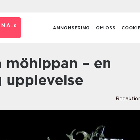
RNA.
s
ANNONSERING
OM OSS
COOKI
g upplevelse
Redaktio