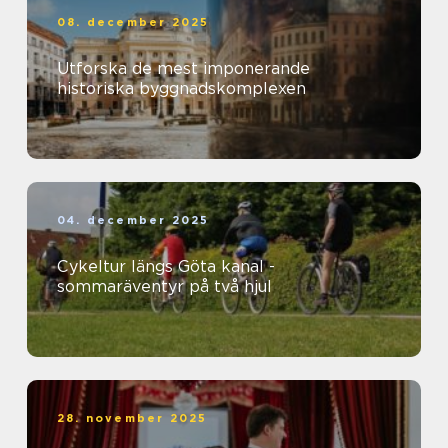
08. december 2025
Utforska de mest imponerande
historiska byggnadskomplexen
04. december 2025
Cykeltur längs Göta kanal -
sommaräventyr på två hjul
28. november 2025