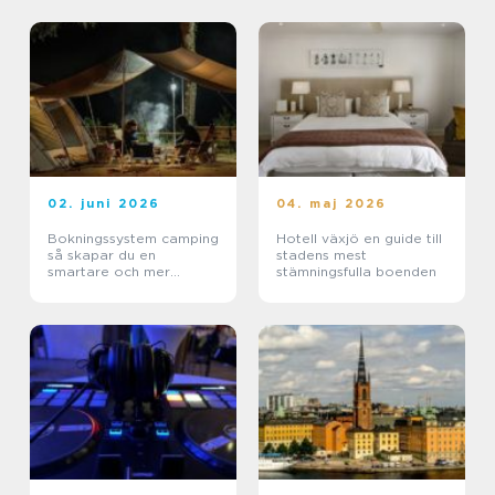
02. juni 2026
04. maj 2026
Bokningssystem camping
Hotell växjö en guide till
så skapar du en
stadens mest
smartare och mer
stämningsfulla boenden
lönsam anläggning