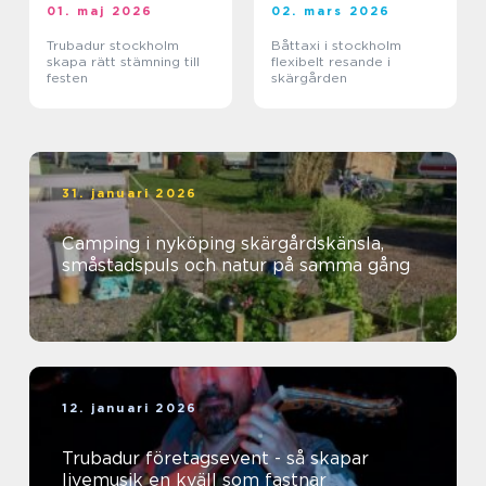
01. maj 2026
02. mars 2026
Trubadur stockholm
Båttaxi i stockholm
skapa rätt stämning till
flexibelt resande i
festen
skärgården
31. januari 2026
Camping i nyköping skärgårdskänsla,
småstadspuls och natur på samma gång
12. januari 2026
Trubadur företagsevent - så skapar
livemusik en kväll som fastnar