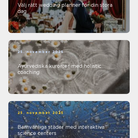
Välj rätt wedding planner för din stora
dag
25. november 2025
Ayurvediska kurorter med holistic
coaching
25. november 2025
Barnvänliga städer med interaktiva
science centers