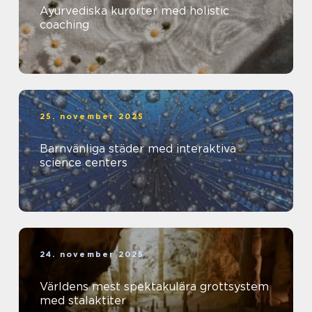
Ayurvediska kurorter med holistic
coaching
25. november 2025
Barnvänliga städer med interaktiva
science centers
24. november 2025
Världens mest spektakulära grottsystem
med stalaktiter