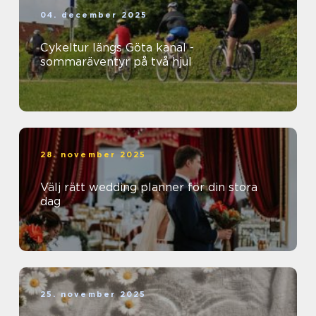
04. december 2025
Cykeltur längs Göta kanal -
sommaräventyr på två hjul
28. november 2025
Välj rätt wedding planner för din stora
dag
25. november 2025