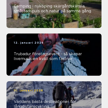
Camping i nyköping skärgårdskänsla,
småstadspuls och natur på samma gång
12. januari 2026
Trubadur företagsevent - så skapar
livemusik en kväll som fastnar
11. januari 2026
Världens bästa destinationer för
långdistanscykling