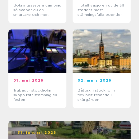
Bokningssystem camping
Hotell växjö en guide till
så skapar du en
stadens mest
smartare och mer
stämningsfulla boenden
lönsam anläggning
01. maj 2026
02. mars 2026
Trubadur stockholm
Båttaxi i stockholm
skapa rätt stämning till
flexibelt resande i
festen
skärgården
31. januari 2026