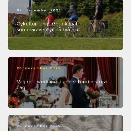
04. december 2025
Cykeltur längs Göta kanal -
sommaräventyr på två hjul
28. november 2025
Välj rätt wedding planner för din stora
dag
25. november 2025