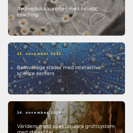
Ayurvediska kurorter med holistic
coaching
25. november 2025
Barnvänliga städer med interaktiva
science centers
24. november 2025
Världens mest spektakulära grottsystem
med stalaktiter