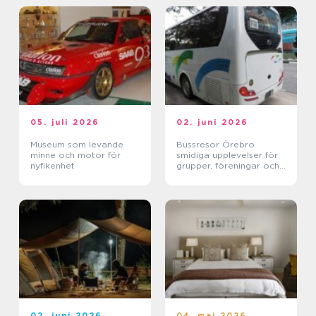
05. juli 2026
02. juni 2026
Museum som levande
Bussresor Örebro
minne och motor för
smidiga upplevelser för
nyfikenhet
grupper, föreningar och
företag
02. juni 2026
04. maj 2026