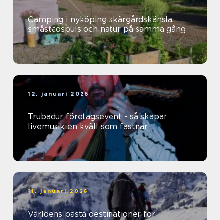
Camping i nyköping skärgårdskänsla,
småstadspuls och natur på samma gång
12. januari 2026
Trubadur företagsevent - så skapar
livemusik en kväll som fastnar
11. januari 2026
Världens bästa destinationer för