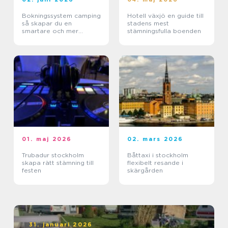
Bokningssystem camping
Hotell växjö en guide till
så skapar du en
stadens mest
smartare och mer
stämningsfulla boenden
lönsam anläggning
01. maj 2026
02. mars 2026
Trubadur stockholm
Båttaxi i stockholm
skapa rätt stämning till
flexibelt resande i
festen
skärgården
31. januari 2026