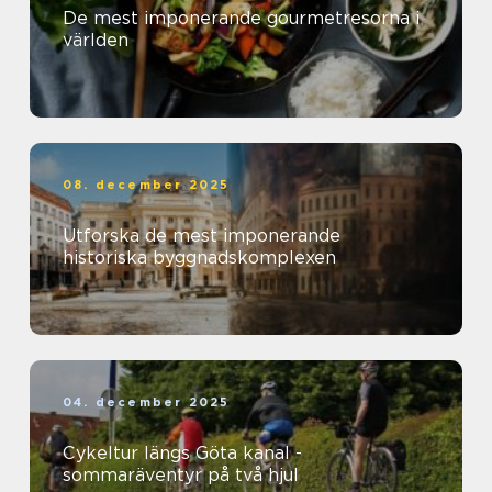
De mest imponerande gourmetresorna i
världen
08. december 2025
Utforska de mest imponerande
historiska byggnadskomplexen
04. december 2025
Cykeltur längs Göta kanal -
sommaräventyr på två hjul