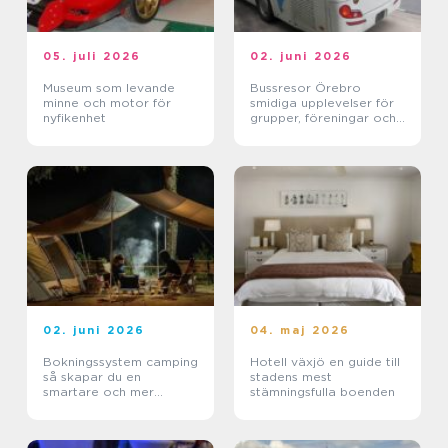
05. juli 2026
02. juni 2026
Museum som levande
Bussresor Örebro
minne och motor för
smidiga upplevelser för
nyfikenhet
grupper, föreningar och
företag
02. juni 2026
04. maj 2026
Bokningssystem camping
Hotell växjö en guide till
så skapar du en
stadens mest
smartare och mer
stämningsfulla boenden
lönsam anläggning