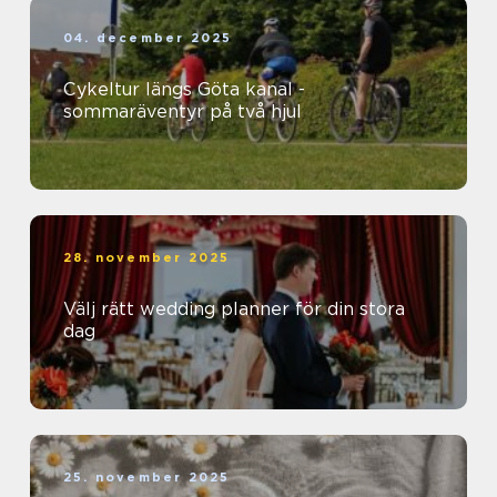
04. december 2025
Cykeltur längs Göta kanal -
sommaräventyr på två hjul
28. november 2025
Välj rätt wedding planner för din stora
dag
25. november 2025