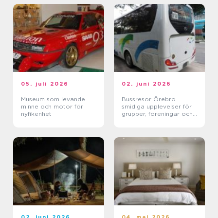
05. juli 2026
02. juni 2026
Museum som levande
Bussresor Örebro
minne och motor för
smidiga upplevelser för
nyfikenhet
grupper, föreningar och
företag
02. juni 2026
04. maj 2026