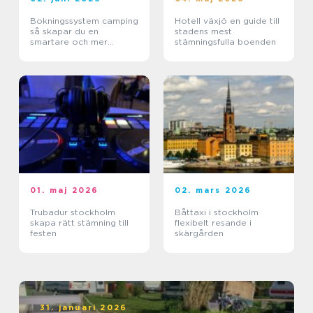
Bokningssystem camping
Hotell växjö en guide till
så skapar du en
stadens mest
smartare och mer
stämningsfulla boenden
lönsam anläggning
01. maj 2026
02. mars 2026
Trubadur stockholm
Båttaxi i stockholm
skapa rätt stämning till
flexibelt resande i
festen
skärgården
31. januari 2026