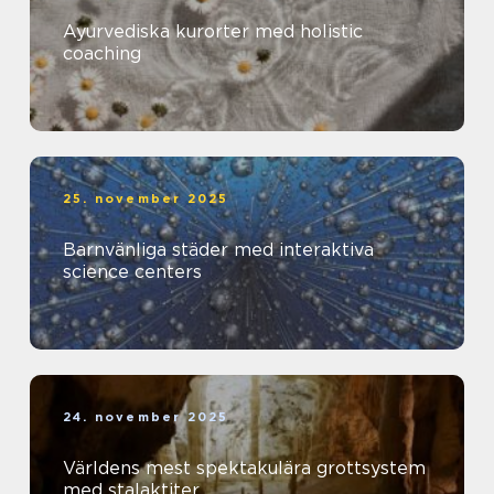
Ayurvediska kurorter med holistic
coaching
25. november 2025
Barnvänliga städer med interaktiva
science centers
24. november 2025
Världens mest spektakulära grottsystem
med stalaktiter