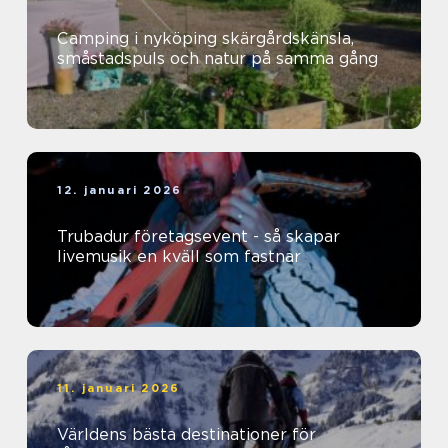
Camping i nyköping skärgårdskänsla,
småstadspuls och natur på samma gång
12. januari 2026
Trubadur företagsevent - så skapar
livemusik en kväll som fastnar
11. januari 2026
Världens bästa destinationer för