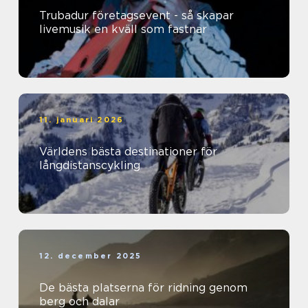
Trubadur företagsevent - så skapar
livemusik en kväll som fastnar
11. januari 2026
Världens bästa destinationer för
långdistanscykling
12. december 2025
De bästa platserna för ridning genom
berg och dalar