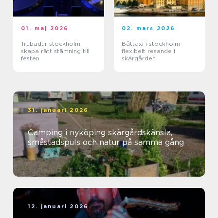
01. maj 2026
02. mars 2026
Trubadur stockholm
Båttaxi i stockholm
skapa rätt stämning till
flexibelt resande i
festen
skärgården
31. januari 2026
Camping i nyköping skärgårdskänsla,
småstadspuls och natur på samma gång
12. januari 2026