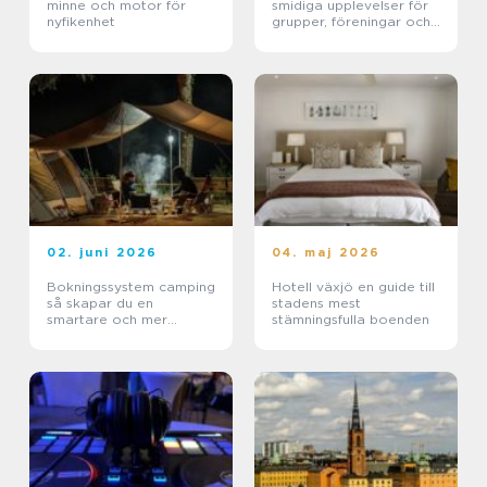
minne och motor för
smidiga upplevelser för
nyfikenhet
grupper, föreningar och
företag
02. juni 2026
04. maj 2026
Bokningssystem camping
Hotell växjö en guide till
så skapar du en
stadens mest
smartare och mer
stämningsfulla boenden
lönsam anläggning