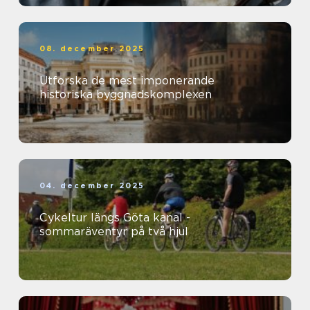
08. december 2025
Utforska de mest imponerande
historiska byggnadskomplexen
04. december 2025
Cykeltur längs Göta kanal -
sommaräventyr på två hjul