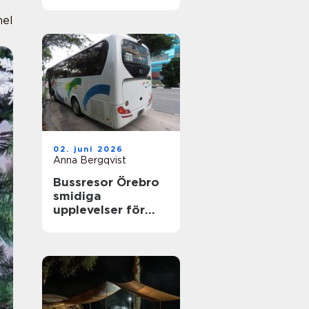
nyfikenhet
nel
02. juni 2026
Anna Bergqvist
Bussresor Örebro
smidiga
upplevelser för
grupper,
föreningar och
företag