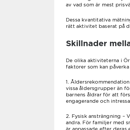
av vad som är mest prisvä
Dessa kvantitativa mätning
rätt aktivitet baserat på
Skillnader mella
De olika aktiviteterna i Ör
faktorer som kan påverka 
1. Åldersrekommendationer
vissa åldersgrupper än för
barnens åldrar för att för
engagerande och intressa
2. Fysisk ansträngning – V
andra. För familjer med sm
är anpassade efter deras 