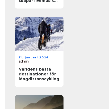
skapar livemusik
en kväll som
fastnar
11. januari 2026
admin
Världens bästa
destinationer för
långdistanscykling