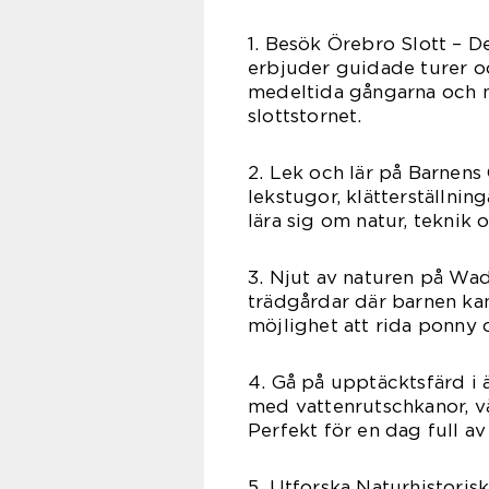
1. Besök Örebro Slott – D
erbjuder guidade turer oc
medeltida gångarna och nj
slottstornet.
2. Lek och lär på Barnen
lekstugor, klätterställnin
lära sig om natur, teknik o
3. Njut av naturen på Wa
trädgårdar där barnen kan 
möjlighet att rida ponny 
4. Gå på upptäcktsfärd i 
med vattenrutschkanor, v
Perfekt för en dag full av
5. Utforska Naturhistori