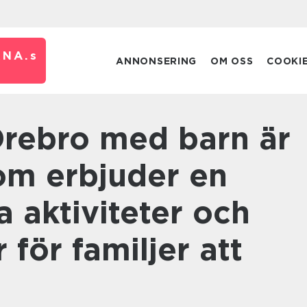
RNA.
s
ANNONSERING
OM OSS
COOKI
om erbjuder en
 aktiviteter och
 för familjer att