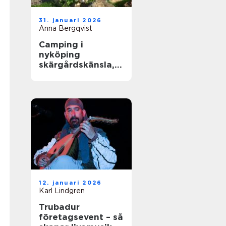
31. januari 2026
Anna Bergqvist
Camping i
nyköping
skärgårdskänsla,
småstadspuls och
natur på samma
gång
12. januari 2026
Karl Lindgren
Trubadur
företagsevent – så