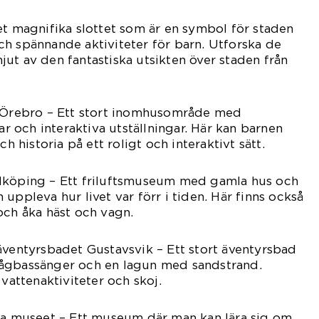
et magnifika slottet som är en symbol för staden
h spännande aktiviteter för barn. Utforska de
ut av den fantastiska utsikten över staden från
s Örebro – Ett stort inomhusområde med
gar och interaktiva utställningar. Här kan barnen
ch historia på ett roligt och interaktivt sätt.
dköping – Ett friluftsmuseum med gamla hus och
uppleva hur livet var förr i tiden. Här finns också
och åka häst och vagn.
äventyrsbadet Gustavsvik – Ett stort äventyrsbad
ågbassänger och en lagun med sandstrand.
 vattenaktiviteter och skoj.
ska museet – Ett museum där man kan lära sig om