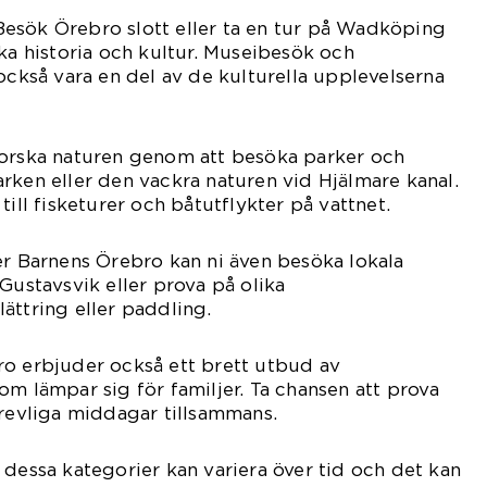
– Besök Örebro slott eller ta en tur på Wadköping
ika historia och kultur. Museibesök och
 också vara en del av de kulturella upplevelserna
forska naturen genom att besöka parker och
rken eller den vackra naturen vid Hjälmare kanal.
till fisketurer och båtutflykter på vattnet.
er Barnens Örebro kan ni även besöka lokala
Gustavsvik eller prova på olika
ättring eller paddling.
ro erbjuder också ett brett utbud av
om lämpar sig för familjer. Ta chansen att prova
trevliga middagar tillsammans.
 dessa kategorier kan variera över tid och det kan