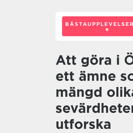
BÄSTAUPPLEVELSE
e
Att göra i Örebro med barn är
ett ämne s
mängd olika
sevärdheter
utforska