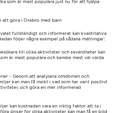
lka som är mest populära just nu för att hjälpa
m att göra i Örebro med barn
a valet fullständigt och informerat kan kvantitativa
. Nedan följer några exempel på sådana mätningar:
besökare till olika aktiviteter och sevärdheter kan
 som är mest populära och kanske mest väl värda
ner – Genom att analysera omdömen och
iljer kan man få insikt i vad som har varit positivt
tiviteter, och göra en mer informerad
iljer kan kostnaden vara en viktig faktor att ta i
öra priser för olika aktiviteter kan man få en bild