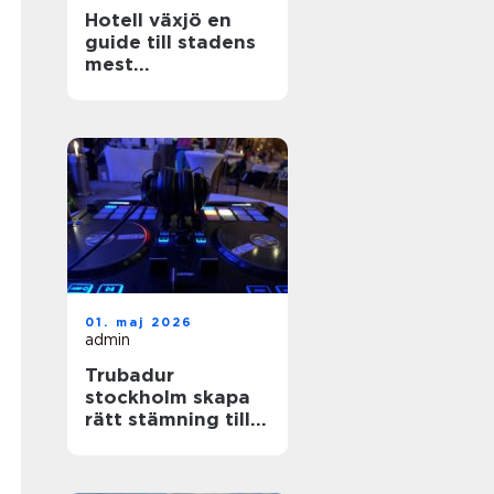
Hotell växjö en
guide till stadens
mest
stämningsfulla
boenden
01. maj 2026
admin
Trubadur
stockholm skapa
rätt stämning till
festen