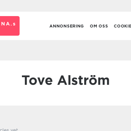
RNA.
s
ANNONSERING
OM OSS
COOKI
Tove Alström
cles yet