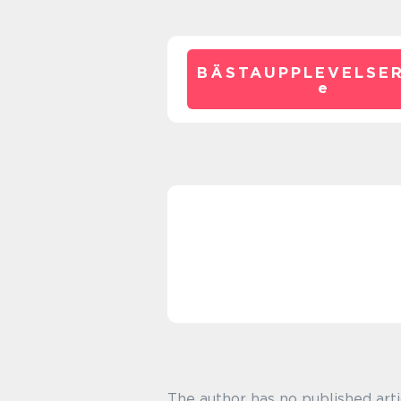
BÄSTAUPPLEVELSE
e
The author has no published arti