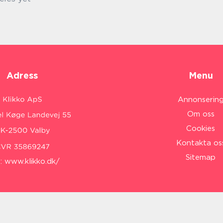
Adress
Menu
Annonserin
Om oss
Cookies
Kontakta os
Sitemap
:
www.klikko.dk/