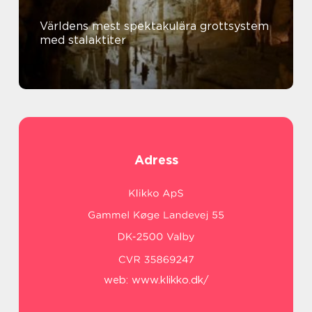
Världens mest spektakulära grottsystem
med stalaktiter
Adress
web:
www.klikko.dk/