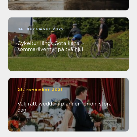
04. december 2025
Cykeltur längs Göta kanal -
sommaräventyr på två hjul
28. november 2025
Välj rätt wedding planner för din stora
dag