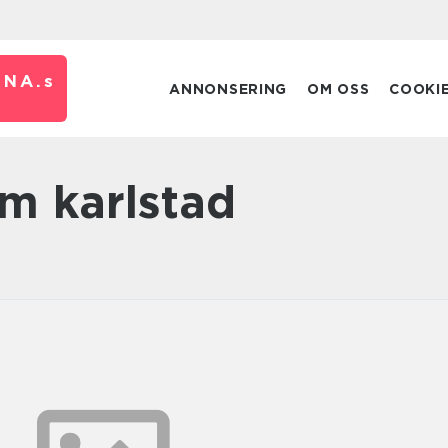
RNA.
s
ANNONSERING
OM OSS
COOKI
om karlstad