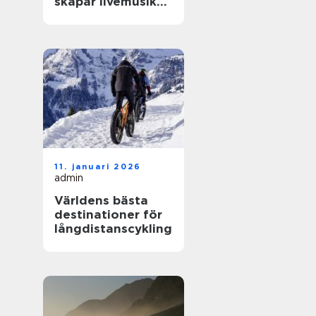
skapar livemusik
en kväll som
fastnar
11. januari 2026
admin
Världens bästa
destinationer för
långdistanscykling