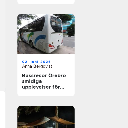
nyfikenhet
02. juni 2026
Anna Bergqvist
Bussresor Örebro
smidiga
upplevelser för
grupper,
föreningar och
företag