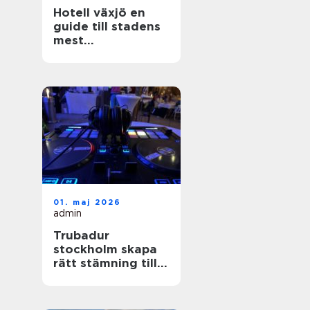
Hotell växjö en
guide till stadens
mest
stämningsfulla
boenden
01. maj 2026
admin
Trubadur
stockholm skapa
rätt stämning till
festen