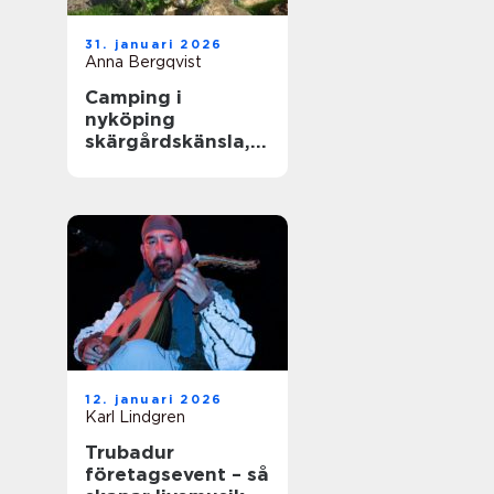
31. januari 2026
Anna Bergqvist
Camping i
nyköping
skärgårdskänsla,
småstadspuls och
natur på samma
gång
12. januari 2026
Karl Lindgren
Trubadur
företagsevent – så