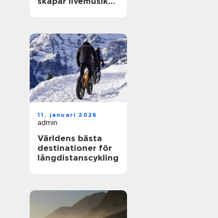
skapar livemusik
en kväll som
fastnar
11. januari 2026
admin
Världens bästa
destinationer för
långdistanscykling