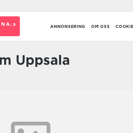
RNA.
s
ANNONSERING
OM OSS
COOKI
om Uppsala