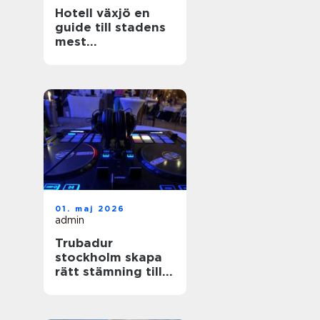
Hotell växjö en
guide till stadens
mest
stämningsfulla
boenden
01. maj 2026
admin
Trubadur
stockholm skapa
rätt stämning till
festen