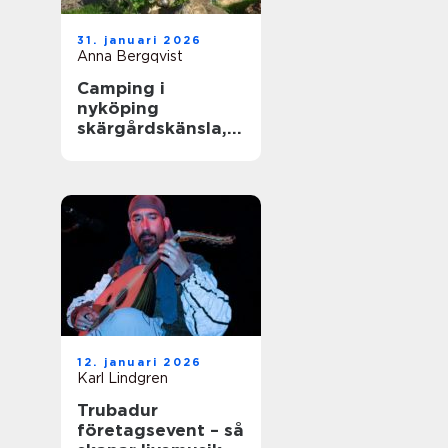
31. januari 2026
Anna Bergqvist
Camping i
nyköping
skärgårdskänsla,
småstadspuls och
natur på samma
gång
12. januari 2026
Karl Lindgren
Trubadur
företagsevent – så