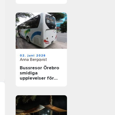
nyfikenhet
02. juni 2026
Anna Bergqvist
Bussresor Örebro
smidiga
upplevelser för
grupper,
föreningar och
företag