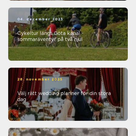
04. december 2025
Cykeltur längs Göta kanal -
sommaräventyr på två hjul
28. november 2025
Välj rätt wedding planner för din stora
dag