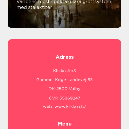
Världens mest spektakulära grottsystem
med stalaktiter
Adress
web:
www.klikko.dk/
Menu