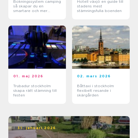
Bokningssystem camping
Hotell växjö en guide till
så skapar du en
stadens mest
smartare och mer
stämningsfulla boenden
lönsam anläggning
01. maj 2026
02. mars 2026
Trubadur stockholm
Båttaxi i stockholm
skapa rätt stämning till
flexibelt resande i
festen
skärgården
31. januari 2026