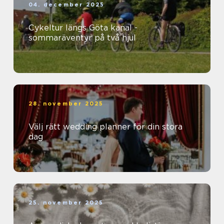
04. december 2025
Cykeltur längs Göta kanal -
sommaräventyr på två hjul
28. november 2025
Välj rätt wedding planner för din stora
dag
25. november 2025