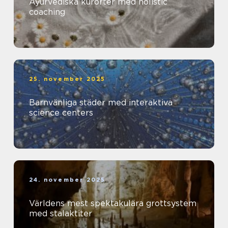
Ayurvediska kurorter med holistic
coaching
25. november 2025
Barnvänliga städer med interaktiva
science centers
24. november 2025
Världens mest spektakulära grottsystem
med stalaktiter