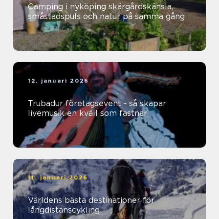
Camping i nyköping skärgårdskänsla,
småstadspuls och natur på samma gång
12. januari 2026
Trubadur företagsevent - så skapar
livemusik en kväll som fastnar
11. januari 2026
Världens bästa destinationer för
långdistanscykling