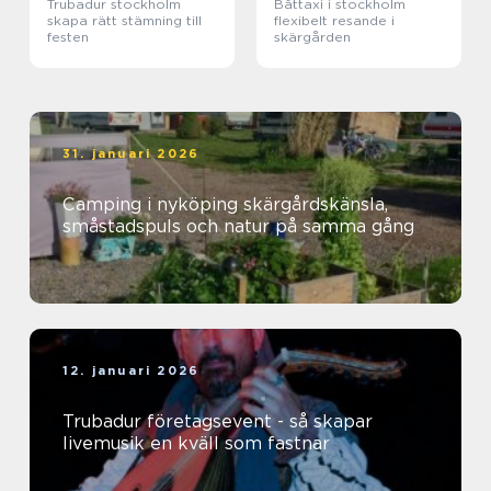
Trubadur stockholm
Båttaxi i stockholm
skapa rätt stämning till
flexibelt resande i
festen
skärgården
31. januari 2026
Camping i nyköping skärgårdskänsla,
småstadspuls och natur på samma gång
12. januari 2026
Trubadur företagsevent - så skapar
livemusik en kväll som fastnar