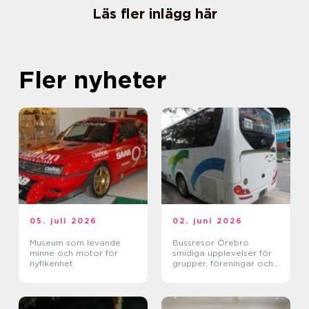
Läs fler inlägg här
Fler nyheter
05. juli 2026
02. juni 2026
Museum som levande
Bussresor Örebro
minne och motor för
smidiga upplevelser för
nyfikenhet
grupper, föreningar och
företag