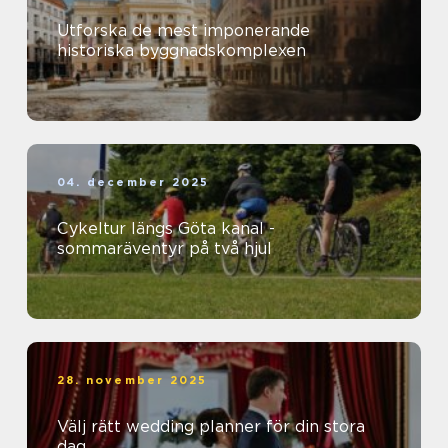
Utforska de mest imponerande
historiska byggnadskomplexen
04. december 2025
Cykeltur längs Göta kanal -
sommaräventyr på två hjul
28. november 2025
Välj rätt wedding planner för din stora
dag