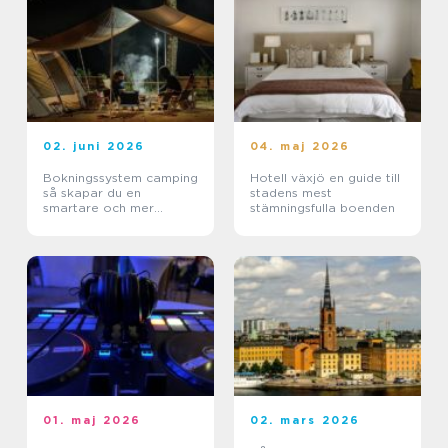
02. juni 2026
04. maj 2026
Bokningssystem camping
Hotell växjö en guide till
så skapar du en
stadens mest
smartare och mer
stämningsfulla boenden
lönsam anläggning
01. maj 2026
02. mars 2026