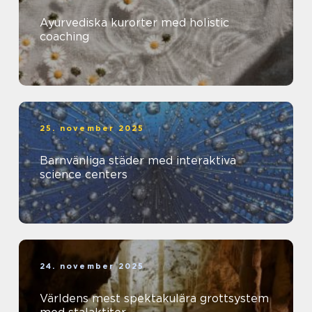
Ayurvediska kurorter med holistic
coaching
25. november 2025
Barnvänliga städer med interaktiva
science centers
24. november 2025
Världens mest spektakulära grottsystem