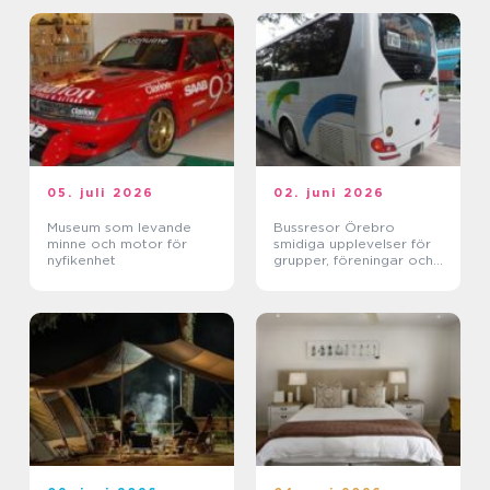
05. juli 2026
02. juni 2026
Museum som levande
Bussresor Örebro
minne och motor för
smidiga upplevelser för
nyfikenhet
grupper, föreningar och
företag