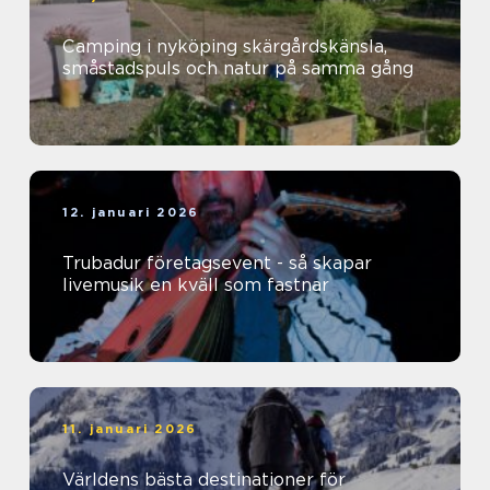
Camping i nyköping skärgårdskänsla,
småstadspuls och natur på samma gång
12. januari 2026
Trubadur företagsevent - så skapar
livemusik en kväll som fastnar
11. januari 2026
Världens bästa destinationer för