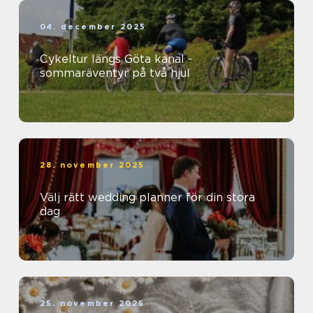
04. december 2025
Cykeltur längs Göta kanal -
sommaräventyr på två hjul
28. november 2025
Välj rätt wedding planner för din stora
dag
25. november 2025