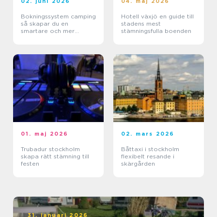
02. juni 2026
04. maj 2026
Bokningssystem camping
Hotell växjö en guide till
så skapar du en
stadens mest
smartare och mer
stämningsfulla boenden
lönsam anläggning
01. maj 2026
02. mars 2026
Trubadur stockholm
Båttaxi i stockholm
skapa rätt stämning till
flexibelt resande i
festen
skärgården
31. januari 2026