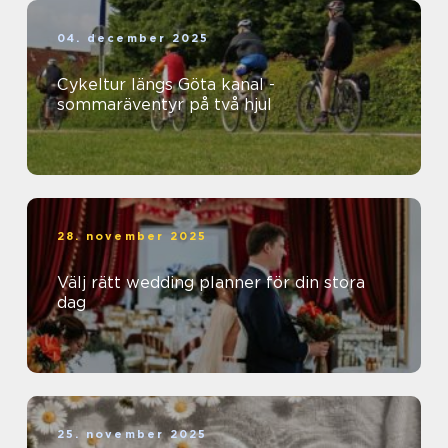
04. december 2025
Cykeltur längs Göta kanal -
sommaräventyr på två hjul
28. november 2025
Välj rätt wedding planner för din stora
dag
25. november 2025