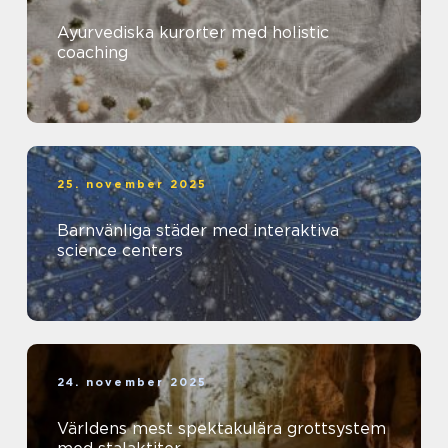
Ayurvediska kurorter med holistic
coaching
25. november 2025
Barnvänliga städer med interaktiva
science centers
24. november 2025
Världens mest spektakulära grottsystem