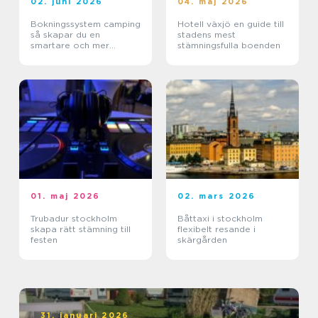
02. juni 2026
04. maj 2026
Bokningssystem camping
Hotell växjö en guide till
så skapar du en
stadens mest
smartare och mer
stämningsfulla boenden
lönsam anläggning
01. maj 2026
02. mars 2026
Trubadur stockholm
Båttaxi i stockholm
skapa rätt stämning till
flexibelt resande i
festen
skärgården
31. januari 2026