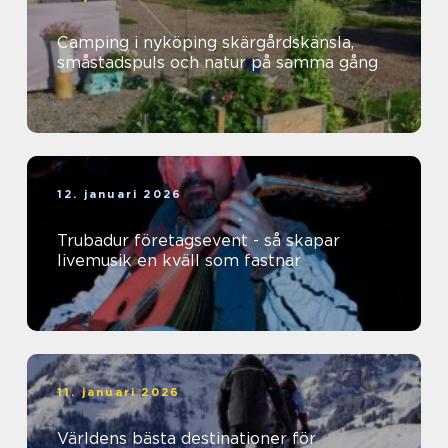
Camping i nyköping skärgårdskänsla,
småstadspuls och natur på samma gång
12. januari 2026
Trubadur företagsevent - så skapar
livemusik en kväll som fastnar
11. januari 2026
Världens bästa destinationer för