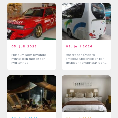
05. juli 2026
02. juni 2026
Museum som levande
Bussresor Örebro
minne och motor för
smidiga upplevelser för
nyfikenhet
grupper, föreningar och
företag