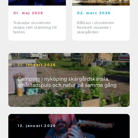
01. maj 2026
02. mars 2026
Trubadur stockholm
Båttaxi i stockholm
skapa rätt stämning till
flexibelt resande i
festen
skärgården
31. januari 2026
Camping i nyköping skärgårdskänsla,
småstadspuls och natur på samma gång
12. januari 2026