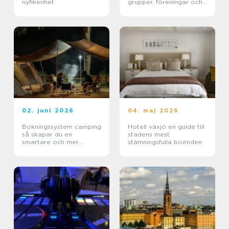
nyfikenhet
grupper, föreningar och
företag
02. juni 2026
04. maj 2026
Bokningssystem camping
Hotell växjö en guide till
så skapar du en
stadens mest
smartare och mer
stämningsfulla boenden
lönsam anläggning