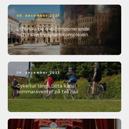
08. december 2025
Utforska de mest imponerande
historiska byggnadskomplexen
04. december 2025
Cykeltur längs Göta kanal -
sommaräventyr på två hjul