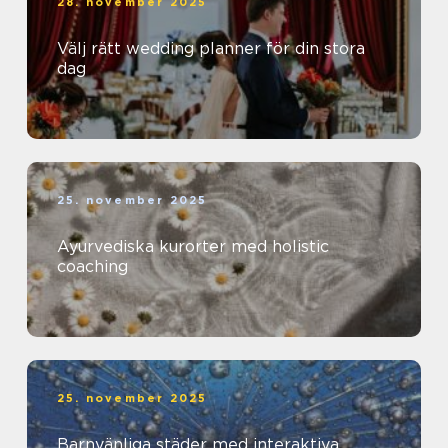
28. november 2025
Välj rätt wedding planner för din stora
dag
25. november 2025
Ayurvediska kurorter med holistic
coaching
25. november 2025
Barnvänliga städer med interaktiva