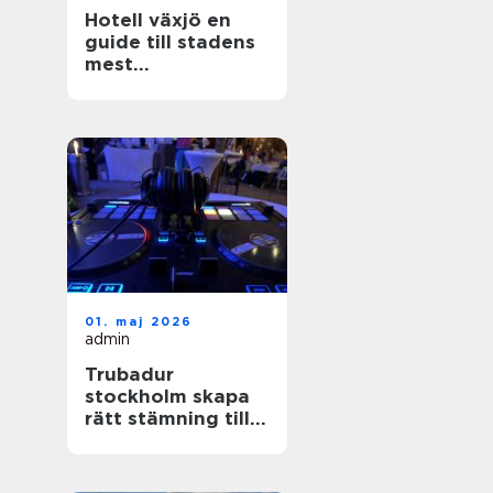
Hotell växjö en
guide till stadens
mest
stämningsfulla
boenden
01. maj 2026
admin
Trubadur
stockholm skapa
rätt stämning till
festen