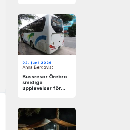
nyfikenhet
02. juni 2026
Anna Bergqvist
Bussresor Örebro
smidiga
upplevelser för
grupper,
föreningar och
företag