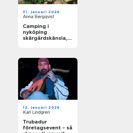
31. januari 2026
Anna Bergqvist
Camping i
nyköping
skärgårdskänsla,
småstadspuls och
natur på samma
gång
12. januari 2026
Karl Lindgren
Trubadur
företagsevent – så