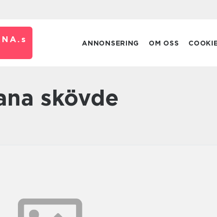
RNA.
s
ANNONSERING
OM OSS
COOKI
ana skövde