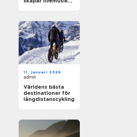
skapar livemusik
en kväll som
fastnar
11. januari 2026
admin
Världens bästa
destinationer för
långdistanscykling