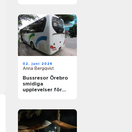
nyfikenhet
02. juni 2026
Anna Bergqvist
Bussresor Örebro
smidiga
upplevelser för
grupper,
föreningar och
företag