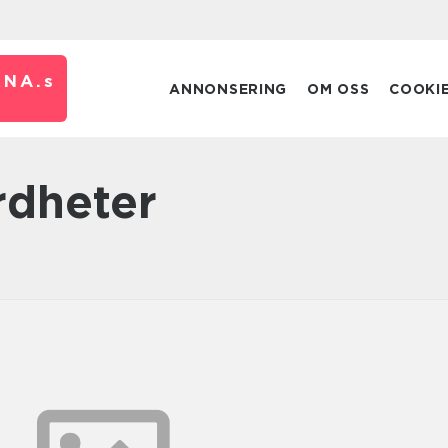
RNA.
s
ANNONSERING
OM OSS
COOKI
ärdheter