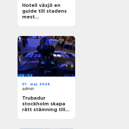
Hotell växjö en
guide till stadens
mest
stämningsfulla
boenden
01. maj 2026
admin
Trubadur
stockholm skapa
rätt stämning till
festen