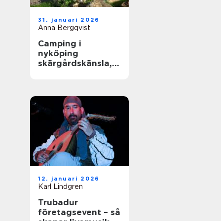
31. januari 2026
Anna Bergqvist
Camping i
nyköping
skärgårdskänsla,
småstadspuls och
natur på samma
gång
12. januari 2026
Karl Lindgren
Trubadur
företagsevent – så