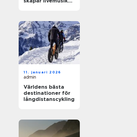
skapar livemusik
en kväll som
fastnar
11. januari 2026
admin
Världens bästa
destinationer för
långdistanscykling