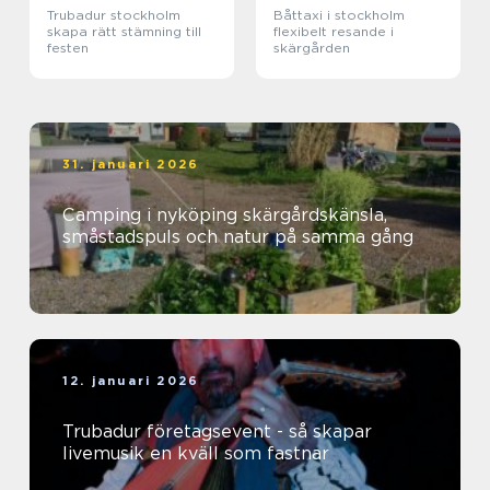
Trubadur stockholm
Båttaxi i stockholm
skapa rätt stämning till
flexibelt resande i
festen
skärgården
31. januari 2026
Camping i nyköping skärgårdskänsla,
småstadspuls och natur på samma gång
12. januari 2026
Trubadur företagsevent - så skapar
livemusik en kväll som fastnar