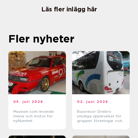
Läs fler inlägg här
Fler nyheter
05. juli 2026
02. juni 2026
Museum som levande
Bussresor Örebro
minne och motor för
smidiga upplevelser för
nyfikenhet
grupper, föreningar och
företag