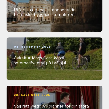
Utforska de mest imponerande
historiska byggnadskomplexen
04. december 2025
Cykeltur längs Göta kanal -
sommaräventyr på två hjul
28. november 2025
Välj rätt wedding planner för din stora