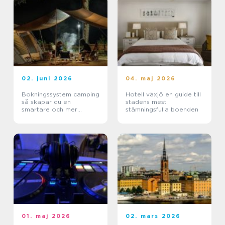
02. juni 2026
04. maj 2026
Bokningssystem camping
Hotell växjö en guide till
så skapar du en
stadens mest
smartare och mer
stämningsfulla boenden
lönsam anläggning
01. maj 2026
02. mars 2026