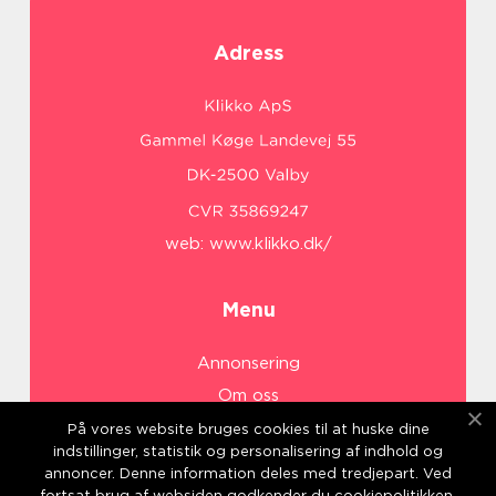
Adress
web:
www.klikko.dk/
Menu
Annonsering
Om oss
Cookies
På vores website bruges cookies til at huske dine
indstillinger, statistik og personalisering af indhold og
Kontakta oss
annoncer. Denne information deles med tredjepart. Ved
Sitemap
fortsat brug af websiden godkender du cookiepolitikken.