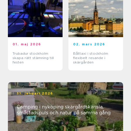
01. maj 2026
02. mars 2026
Trubadur stockholm
Båttaxi i stockholm
skapa rätt stämning till
flexibelt resande i
festen
skärgården
31. januari 2026
Camping i nyköping skärgårdskänsla,
småstadspuls och natur på samma gång