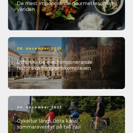
De mest imponerande gourmetresorna i
världen
08. december 2025
Utforska de mest imponerande
historiska byggnadskomplexen
04. december 2025
Cykeltur längs Göta kanal -
sommaräventyr på två hjul