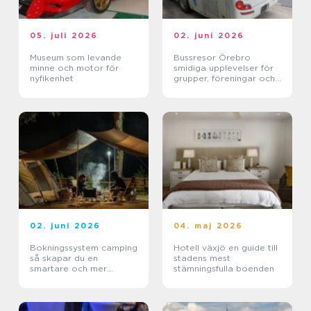
05. juli 2026
02. juni 2026
Museum som levande
Bussresor Örebro
minne och motor för
smidiga upplevelser för
nyfikenhet
grupper, föreningar och
företag
02. juni 2026
04. maj 2026
Bokningssystem camping
Hotell växjö en guide till
så skapar du en
stadens mest
smartare och mer
stämningsfulla boenden
lönsam anläggning