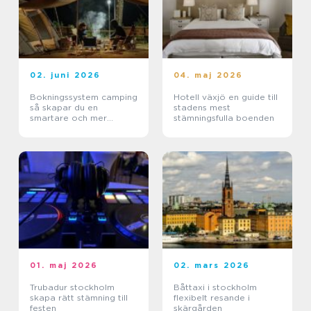
02. juni 2026
04. maj 2026
Bokningssystem camping
Hotell växjö en guide till
så skapar du en
stadens mest
smartare och mer
stämningsfulla boenden
lönsam anläggning
01. maj 2026
02. mars 2026
Trubadur stockholm
Båttaxi i stockholm
skapa rätt stämning till
flexibelt resande i
festen
skärgården