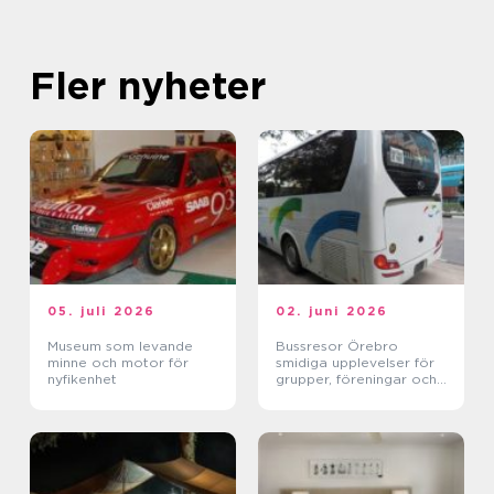
Fler nyheter
05. juli 2026
02. juni 2026
Museum som levande
Bussresor Örebro
minne och motor för
smidiga upplevelser för
nyfikenhet
grupper, föreningar och
företag