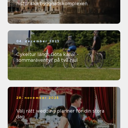
historiska byggnadskomplexen
04. december 2025
Cykeltur längs Göta kanal -
sommaräventyr på två hjul
28. november 2025
Välj rätt wedding planner för din stora
dag