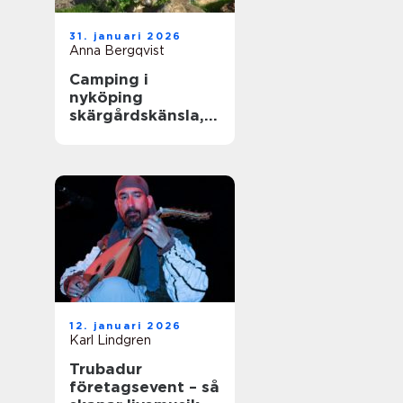
31. januari 2026
Anna Bergqvist
Camping i
nyköping
skärgårdskänsla,
småstadspuls och
natur på samma
gång
12. januari 2026
Karl Lindgren
Trubadur
företagsevent – så