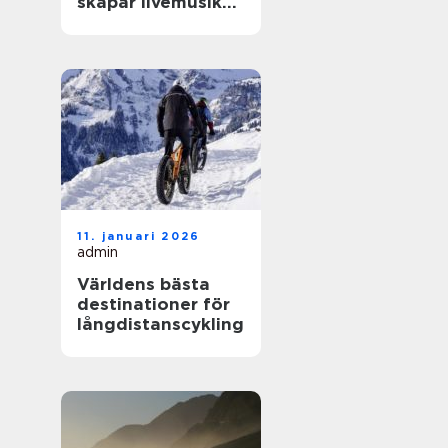
skapar livemusik
en kväll som
fastnar
11. januari 2026
admin
Världens bästa
destinationer för
långdistanscykling