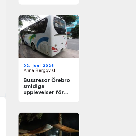
nyfikenhet
02. juni 2026
Anna Bergqvist
Bussresor Örebro
smidiga
upplevelser för
grupper,
föreningar och
företag