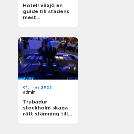
Hotell växjö en
guide till stadens
mest
stämningsfulla
boenden
01. maj 2026
admin
Trubadur
stockholm skapa
rätt stämning till
festen