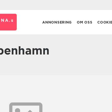
RNA.
s
ANNONSERING
OM OSS
COOKI
öpenhamn