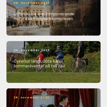
08. december 2025
Utforska de mest imponerande
historiska byggnadskomplexen
04. december 2025
Cykeltur längs Göta kanal -
sommaräventyr på två hjul
28. november 2025