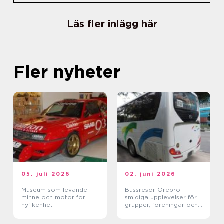
Läs fler inlägg här
Fler nyheter
05. juli 2026
02. juni 2026
Museum som levande
Bussresor Örebro
minne och motor för
smidiga upplevelser för
nyfikenhet
grupper, föreningar och
företag