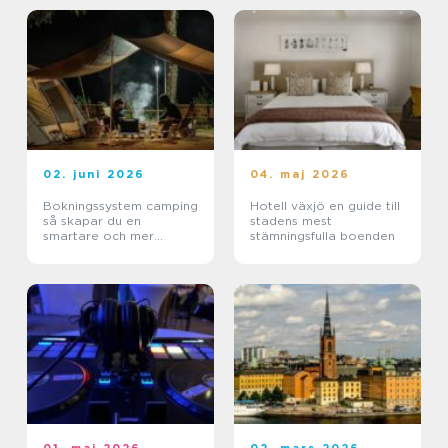
02. juni 2026
04. maj 2026
Bokningssystem camping
Hotell växjö en guide till
så skapar du en
stadens mest
smartare och mer
stämningsfulla boenden
lönsam anläggning
01. maj 2026
02. mars 2026