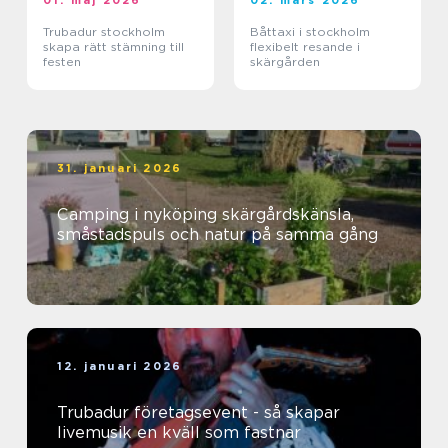
Trubadur stockholm
Båttaxi i stockholm
skapa rätt stämning till
flexibelt resande i
festen
skärgården
31. januari 2026
Camping i nyköping skärgårdskänsla,
småstadspuls och natur på samma gång
12. januari 2026
Trubadur företagsevent - så skapar
livemusik en kväll som fastnar