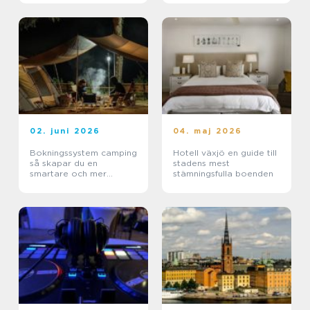
02. juni 2026
04. maj 2026
Bokningssystem camping
Hotell växjö en guide till
så skapar du en
stadens mest
smartare och mer
stämningsfulla boenden
lönsam anläggning