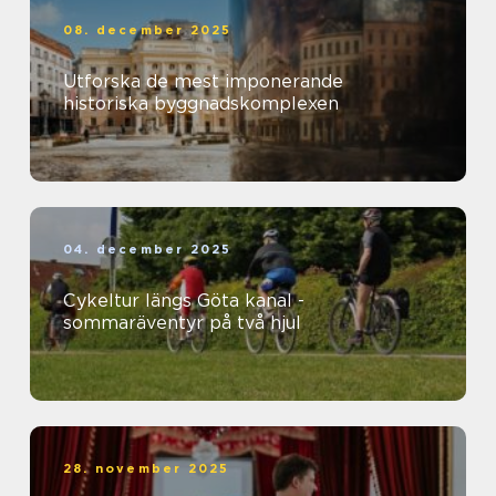
08. december 2025
Utforska de mest imponerande
historiska byggnadskomplexen
04. december 2025
Cykeltur längs Göta kanal -
sommaräventyr på två hjul
28. november 2025