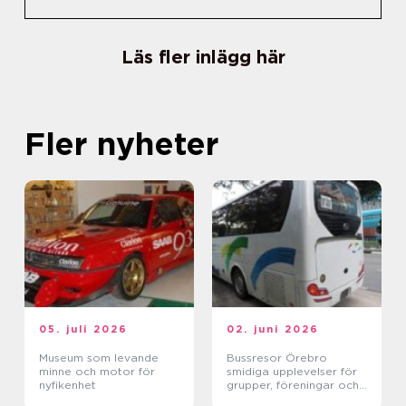
Läs fler inlägg här
Fler nyheter
05. juli 2026
02. juni 2026
Museum som levande
Bussresor Örebro
minne och motor för
smidiga upplevelser för
nyfikenhet
grupper, föreningar och
företag