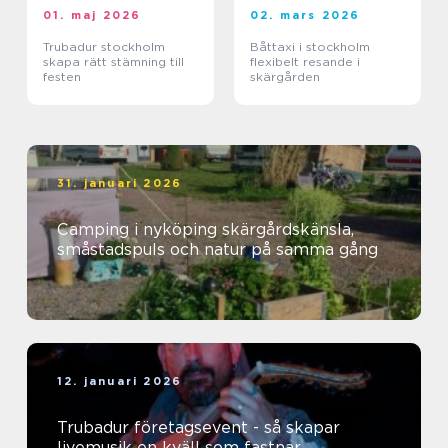
01. maj 2026
02. mars 2026
Trubadur stockholm
Båttaxi i stockholm
skapa rätt stämning till
flexibelt resande i
festen
skärgården
31. januari 2026
Camping i nyköping skärgårdskänsla,
småstadspuls och natur på samma gång
12. januari 2026
Trubadur företagsevent - så skapar
livemusik en kväll som fastnar