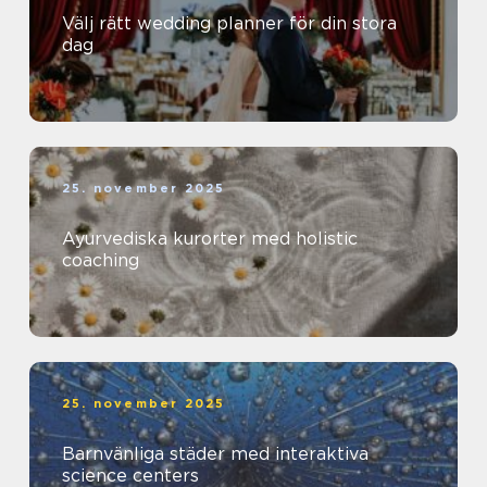
Välj rätt wedding planner för din stora
dag
25. november 2025
Ayurvediska kurorter med holistic
coaching
25. november 2025
Barnvänliga städer med interaktiva
science centers