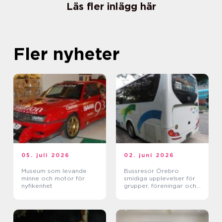
Läs fler inlägg här
Fler nyheter
05. juli 2026
02. juni 2026
Museum som levande
Bussresor Örebro
minne och motor för
smidiga upplevelser för
nyfikenhet
grupper, föreningar och
företag