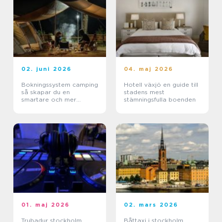
02. juni 2026
04. maj 2026
Bokningssystem camping
Hotell växjö en guide till
så skapar du en
stadens mest
smartare och mer
stämningsfulla boenden
lönsam anläggning
01. maj 2026
02. mars 2026
Trubadur stockholm
Båttaxi i stockholm