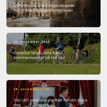
Utforska de mest imponerande
historiska byggnadskomplexen
04. december 2025
Cykeltur längs Göta kanal -
sommaräventyr på två hjul
28. november 2025
Välj rätt wedding planner för din stora
dag