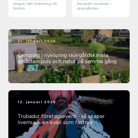
skapa rätt stämning till
flexibelt resande i
festen
skärgården
31. januari 2026
Camping i nyköping skärgårdskänsla,
småstadspuls och natur på samma gång
12. januari 2026
Trubadur företagsevent - så skapar
livemusik en kväll som fastnar