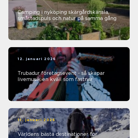
Camping i nyköping skärgårdskänsla,
småstadspuls och natur på samma gång
12. januari 2026
Trubadur företagsevent - så skapar
livemusik en kväll som fastnar
11. januari 2026
Världens bästa destinationer för