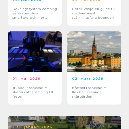
Bokningssystem camping
Hotell växjö en guide till
så skapar du en
stadens mest
smartare och mer
stämningsfulla boenden
lönsam anläggning
01. maj 2026
02. mars 2026
Trubadur stockholm
Båttaxi i stockholm
skapa rätt stämning till
flexibelt resande i
festen
skärgården
31. januari 2026