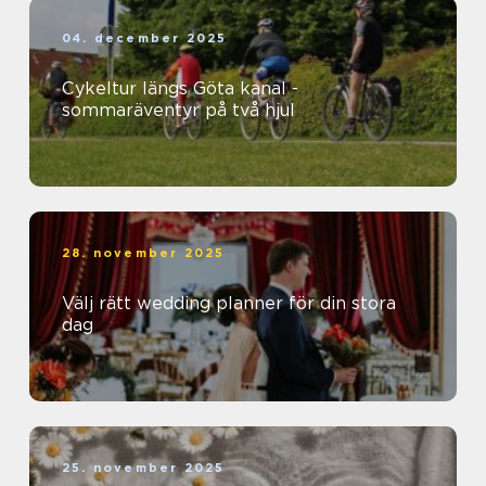
04. december 2025
Cykeltur längs Göta kanal -
sommaräventyr på två hjul
28. november 2025
Välj rätt wedding planner för din stora
dag
25. november 2025