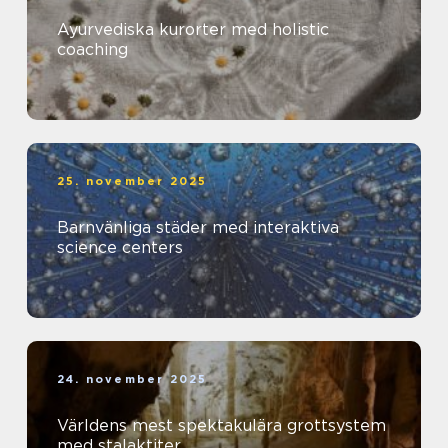
Ayurvediska kurorter med holistic
coaching
25. november 2025
Barnvänliga städer med interaktiva
science centers
24. november 2025
Världens mest spektakulära grottsystem
med stalaktiter