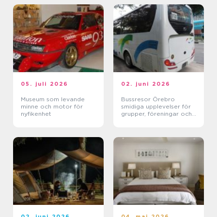
05. juli 2026
02. juni 2026
Museum som levande
Bussresor Örebro
minne och motor för
smidiga upplevelser för
nyfikenhet
grupper, föreningar och
företag
02. juni 2026
04. maj 2026