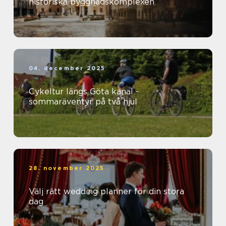
historiska byggnadskomplexen
04. december 2025
Cykeltur längs Göta kanal -
sommaräventyr på två hjul
28. november 2025
Välj rätt wedding planner för din stora
dag