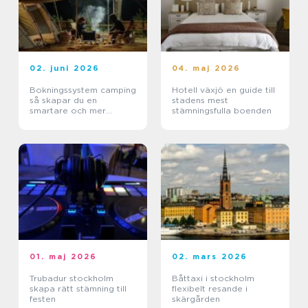
02. juni 2026
04. maj 2026
Bokningssystem camping
Hotell växjö en guide till
så skapar du en
stadens mest
smartare och mer
stämningsfulla boenden
lönsam anläggning
01. maj 2026
02. mars 2026
Trubadur stockholm
Båttaxi i stockholm
skapa rätt stämning till
flexibelt resande i
festen
skärgården