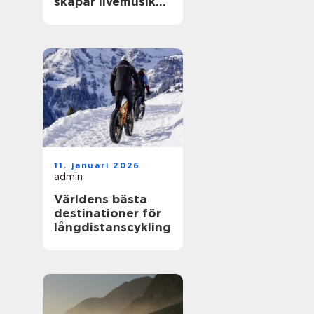
skapar livemusik
en kväll som
fastnar
11. januari 2026
admin
Världens bästa
destinationer för
långdistanscykling