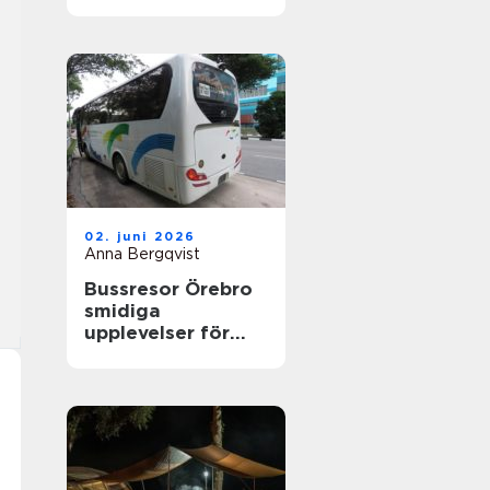
nyfikenhet
02. juni 2026
Anna Bergqvist
Bussresor Örebro
smidiga
upplevelser för
grupper,
föreningar och
företag