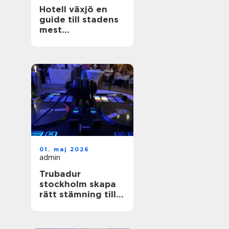
Hotell växjö en
guide till stadens
mest
stämningsfulla
boenden
01. maj 2026
admin
Trubadur
stockholm skapa
rätt stämning till
festen