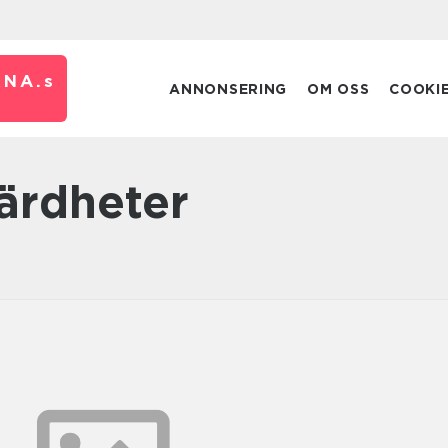
RNA.
s
ANNONSERING
OM OSS
COOKI
värdheter