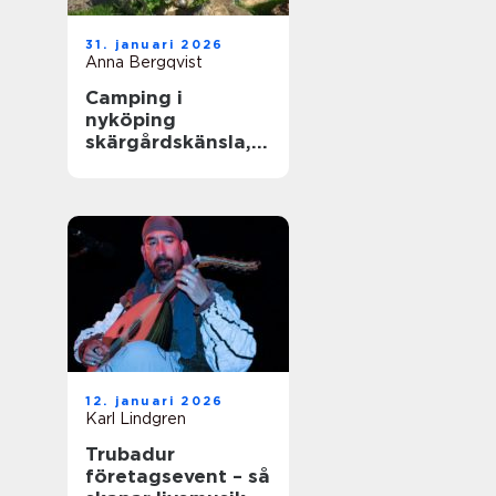
31. januari 2026
Anna Bergqvist
Camping i
nyköping
skärgårdskänsla,
småstadspuls och
natur på samma
gång
12. januari 2026
Karl Lindgren
Trubadur
företagsevent – så