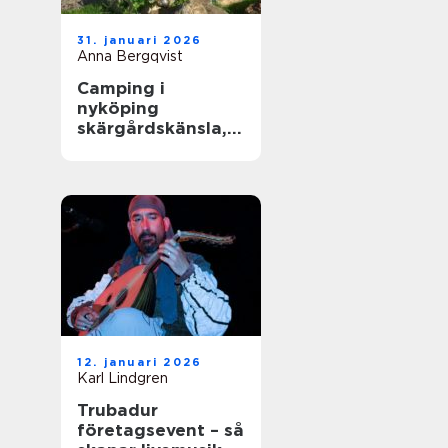
31. januari 2026
Anna Bergqvist
Camping i
nyköping
skärgårdskänsla,
småstadspuls och
natur på samma
gång
12. januari 2026
Karl Lindgren
Trubadur
företagsevent – så