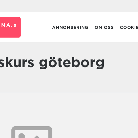
RNA.
s
ANNONSERING
OM OSS
COOKI
gskurs göteborg