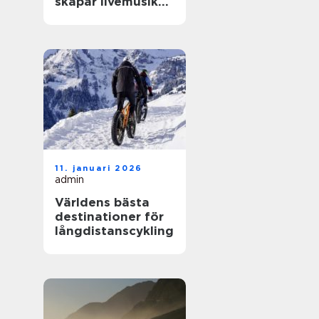
skapar livemusik
en kväll som
fastnar
11. januari 2026
admin
Världens bästa
destinationer för
långdistanscykling