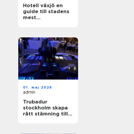
Hotell växjö en
guide till stadens
mest
stämningsfulla
boenden
01. maj 2026
admin
Trubadur
stockholm skapa
rätt stämning till
festen