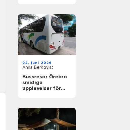
nyfikenhet
02. juni 2026
Anna Bergqvist
Bussresor Örebro
smidiga
upplevelser för
grupper,
föreningar och
företag