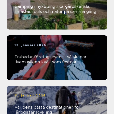
Camping i nyköping skärgårdskänsla,
småstadspuls och natur på samma gång
12. januari 2026
Trubadur företagsevent - så skapar
livemusik en kväll som fastnar
11. januari 2026
Världens bästa destinationer för
långdistanscykling