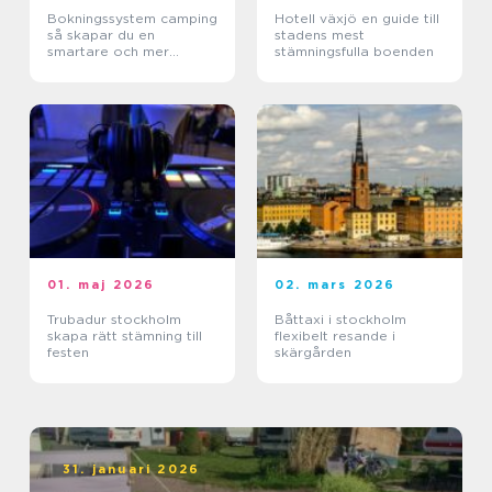
Bokningssystem camping
Hotell växjö en guide till
så skapar du en
stadens mest
smartare och mer
stämningsfulla boenden
lönsam anläggning
01. maj 2026
02. mars 2026
Trubadur stockholm
Båttaxi i stockholm
skapa rätt stämning till
flexibelt resande i
festen
skärgården
31. januari 2026