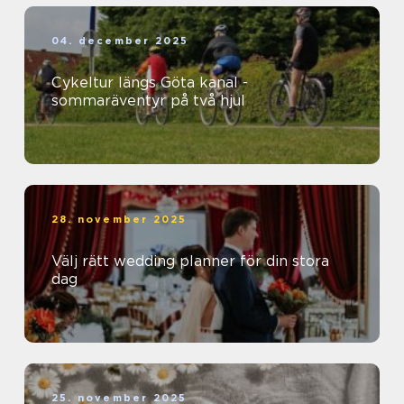
04. december 2025
Cykeltur längs Göta kanal -
sommaräventyr på två hjul
28. november 2025
Välj rätt wedding planner för din stora
dag
25. november 2025