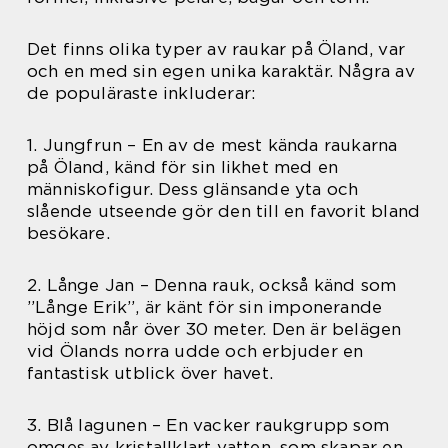
Det finns olika typer av raukar på Öland, var
och en med sin egen unika karaktär. Några av
de populäraste inkluderar:
1. Jungfrun – En av de mest kända raukarna
på Öland, känd för sin likhet med en
människofigur. Dess glänsande yta och
slående utseende gör den till en favorit bland
besökare.
2. Långe Jan – Denna rauk, också känd som
”Långe Erik”, är känt för sin imponerande
höjd som når över 30 meter. Den är belägen
vid Ölands norra udde och erbjuder en
fantastisk utblick över havet.
3. Blå lagunen – En vacker raukgrupp som
omges av kristallklart vatten, som skapar en