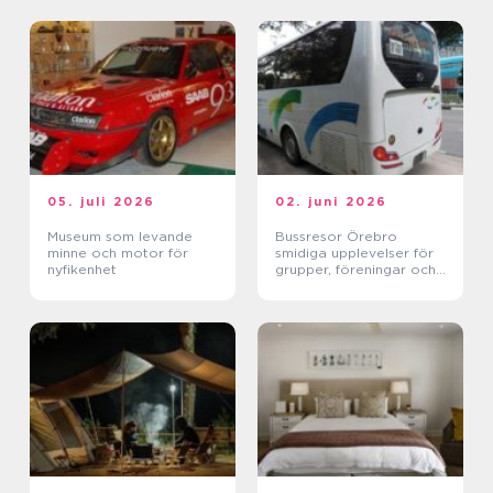
05. juli 2026
02. juni 2026
Museum som levande
Bussresor Örebro
minne och motor för
smidiga upplevelser för
nyfikenhet
grupper, föreningar och
företag