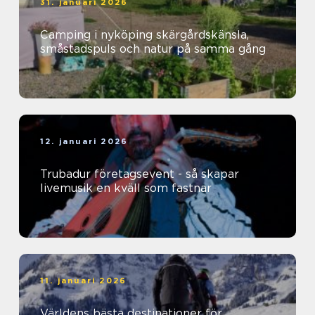
31. januari 2026
Camping i nyköping skärgårdskänsla,
småstadspuls och natur på samma gång
12. januari 2026
Trubadur företagsevent - så skapar
livemusik en kväll som fastnar
11. januari 2026
Världens bästa destinationer för