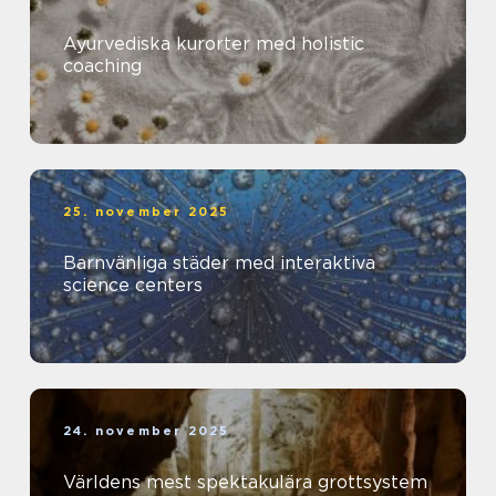
Ayurvediska kurorter med holistic
coaching
25. november 2025
Barnvänliga städer med interaktiva
science centers
24. november 2025
Världens mest spektakulära grottsystem