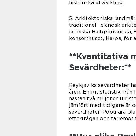
historiska utveckling.
5. Arkitektoniska landmär
traditionell isländsk ark
ikoniska Hallgrímskirkja,
konserthuset, Harpa, för a
**Kvantitativa
Sevärdheter:**
Reykjaviks sevärdheter ha
åren. Enligt statistik frå
nästan två miljoner turist
jämfört med tidigare år o
sevärdheter. Populära pl
efterfrågan och tar emot 