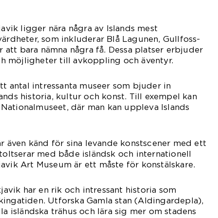
javik ligger nära några av Islands mest
värdheter, som inkluderar Blå Lagunen, Gullfoss-
ör att bara nämna några få. Dessa platser erbjuder
 möjligheter till avkoppling och äventyr.
ett antal intressanta museer som bjuder in
nds historia, kultur och konst. Till exempel kan
Nationalmuseet, där man kan uppleva Islands
 är även känd för sina levande konstscener med ett
stoltserar med både isländsk och internationell
avik Art Museum är ett måste för konstälskare.
kjavik har en rik och intressant historia som
 vikingatiden. Utforska Gamla stan (Aldingardepla),
lla isländska trähus och lära sig mer om stadens