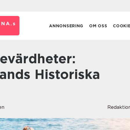
RNA.
s
ANNONSERING
OM OSS
COOKI
lands Historiska
en
Redaktio