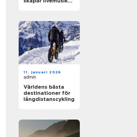
skapar livemusik
en kväll som
fastnar
11. januari 2026
admin
Världens bästa
destinationer för
långdistanscykling