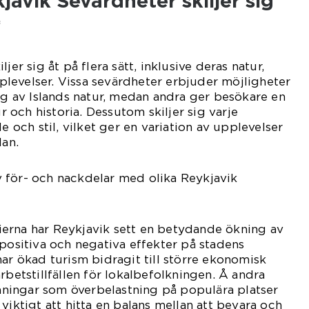
javik Sevärdheter skiljer sig
*
jer sig åt på flera sätt, inklusive deras natur,
levelser. Vissa sevärdheter erbjuder möjligheter
ing av Islands natur, medan andra ger besökare en
ur och historia. Dessutom skiljer sig varje
de och stil, vilket ger en variation av upplevelser
lan.
 för- och nackdelar med olika Reykjavik
erna har Reykjavik sett en betydande ökning av
 positiva och negativa effekter på stadens
har ökad turism bidragit till större ekonomisk
rbetstillfällen för lokalbefolkningen. Å andra
tmaningar som överbelastning på populära platser
viktigt att hitta en balans mellan att bevara och