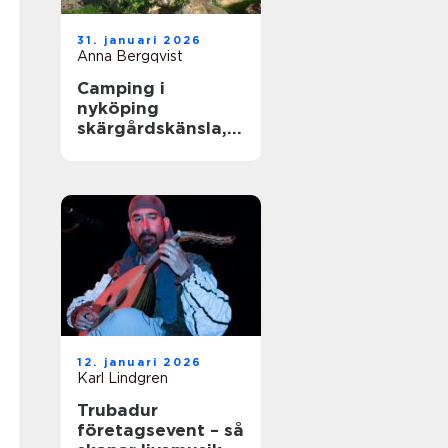
31. januari 2026
Anna Bergqvist
Camping i
nyköping
skärgårdskänsla,
småstadspuls och
natur på samma
gång
12. januari 2026
Karl Lindgren
Trubadur
företagsevent – så