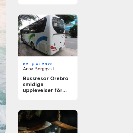
nyfikenhet
02. juni 2026
Anna Bergqvist
Bussresor Örebro
smidiga
upplevelser för
grupper,
föreningar och
företag