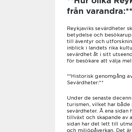
**Hur olika Reyk
från varandra:*
Reykjaviks sevärdheter skil
betydelse och besökarupp
till äventyr och utforskn
inblick i landets rika kult
sevärdhet åt i sitt utseen
för besökare att välja mel
**Historisk genomgång av
Sevärdheter:**
Under de senaste decenni
turismen, vilket har både
sevärdheter. Å ena sidan 
tillväxt och skapande av a
sidan har det lett till u
och miljöpåverkan. Det är 