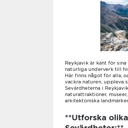
Reykjavik är känt för sina
naturliga underverk till 
Här finns något för alla, 
vackra naturen, uppleva st
Sevärdheterna i Reykjavik 
naturattraktioner, museer,
arkitektoniska landmärke
**Utforska olik
Sevärdheter:**