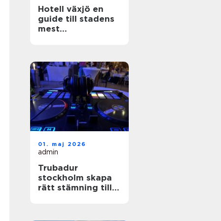
Hotell växjö en
guide till stadens
mest
stämningsfulla
boenden
01. maj 2026
admin
Trubadur
stockholm skapa
rätt stämning till
festen