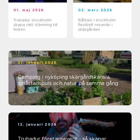
01. maj 2026
02. mars 2026
Trubadur stockholm
Båttaxi i stockholm
skapa rätt stämning till
flexibelt resande i
festen
skärgården
31. januari 2026
Camping i nyköping skärgårdskänsla,
småstadspuls och natur på samma gång
12. januari 2026
Trubadur företagsevent - så skapar