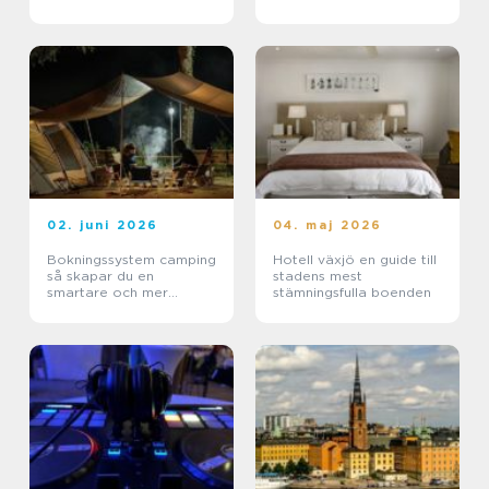
företag
02. juni 2026
04. maj 2026
Bokningssystem camping
Hotell växjö en guide till
så skapar du en
stadens mest
smartare och mer
stämningsfulla boenden
lönsam anläggning