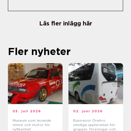
Läs fler inlägg här
Fler nyheter
05. juli 2026
02. juni 2026
Museum som levande
Bussresor Örebro
minne och motor för
smidiga upplevelser för
nyfikenhet
grupper, föreningar och