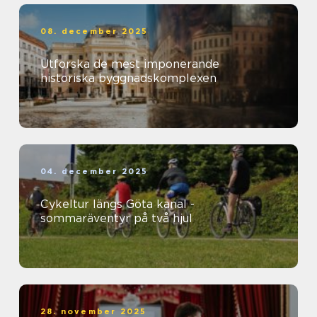
08. december 2025
Utforska de mest imponerande
historiska byggnadskomplexen
04. december 2025
Cykeltur längs Göta kanal -
sommaräventyr på två hjul
28. november 2025