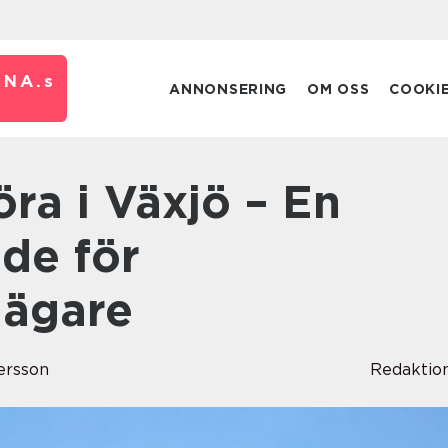
RNA.
s
ANNONSERING
OM OSS
COOKI
ide för
jägare
tersson
Redaktio