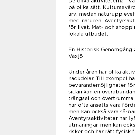
De olika aktiviteterna i 
på olika sätt. Kultursevär
arv, medan naturupplevels
med naturen. Äventyrsakt
för livet. Mat- och shop
lokala utbudet.
En Historisk Genomgång a
Växjö
Under åren har olika aktiv
nackdelar. Till exempel h
bevarandemöjligheter för 
sidan kan en överabundan
trängsel och övertrumma 
har ofta ansetts vara för
men kan också vara sårbar
Äventyrsaktiviteter har l
utmaningar, men kan också
risker och har rätt fysisk