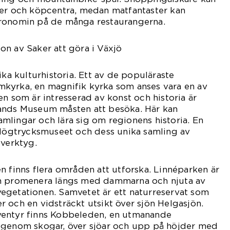
ker och köpcentra, medan matfantaster kan
ronomin på de många restaurangerna.
n av Saker att göra i Växjö
ika kulturhistoria. Ett av de populäraste
kyrka, en magnifik kyrka som anses vara en av
en som är intresserad av konst och historia är
ands Museum måsten att besöka. Här kan
lingar och lära sig om regionens historia. En
 Högtrycksmuseet och dess unika samling av
 verktyg.
n finns flera områden att utforska. Linnéparken är
an promenera längs med dammarna och njuta av
egetationen. Samvetet är ett naturreservat som
 och en vidsträckt utsikt över sjön Helgasjön.
ventyr finns Kobbeleden, en utmanande
 genom skogar, över sjöar och upp på höjder med