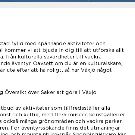
stad fylld med spännande aktiviteter och
l kommer vi att bjuda in dig till att utforska allt
, från kulturella sevärdheter till vackra
de äventyr. Oavsett om du är en kulturälskare,
är ute efter att ha roligt, så har Växjö något
 Översikt över Saker att göra i Växjö
tbud av aktiviteter som tillfredsställer alla
onst och kultur, med flera museer, konstgallerier
ns också många grönområden och vackra parker
uren. För äventyrssökande finns det utmaningar
ling och mountainbike-spår. Shoppingälskare kan