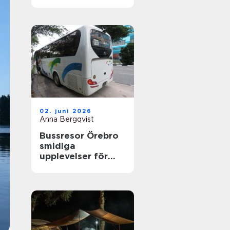
nyfikenhet
02. juni 2026
Anna Bergqvist
Bussresor Örebro
smidiga
upplevelser för
grupper,
föreningar och
företag