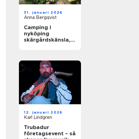
31. januari 2026
Anna Bergqvist
Camping i
nyköping
skärgårdskänsla,
småstadspuls och
natur på samma
gång
12. januari 2026
Karl Lindgren
Trubadur
företagsevent – så