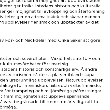
Växjö ger besökarna möjlighet att uppleva staden
dheter ger insikt i stadens historia och kulturella
er ger möjlighet till avkoppling och återförening
iviteter ger en adrenalinkick och skapar minnen
pingupplevelser ger smak och upptäckter av det
v För- och Nackdelar med Olika Saker att göra i
iteter och sevärdheter i Växjö haft sina för- och
ar kultursevärdheter fört med sig
stadens historia och konstnärliga arv. Å andra
ce av turismen på dessa platser ibland skapa
den ursprungliga upplevelsen. Naturupplevelser
delaktiga för människors hälsa och välbefinnande,
a för trampning och miljömässiga påfrestningar.
yft fram möjligheten att uppleva spännande
 vara begränsade till dem som är villiga att ta
 förmåga.