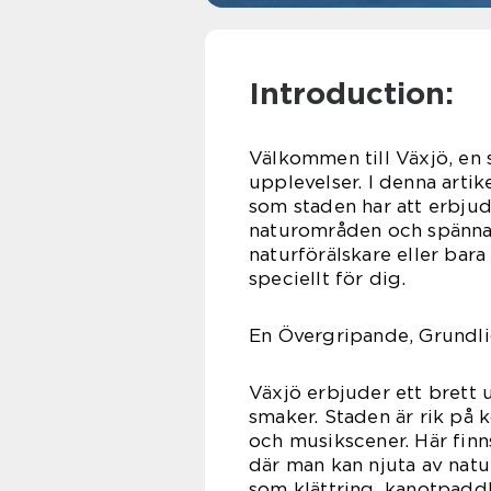
Introduction:
Välkommen till Växjö, en 
upplevelser. I denna artike
som staden har att erbjuda
naturområden och spännan
naturförälskare eller bara 
speciellt för dig.
En Övergripande, Grundlig
Växjö erbjuder ett brett u
smaker. Staden är rik på k
och musikscener. Här fin
där man kan njuta av nat
som klättring, kanotpadd