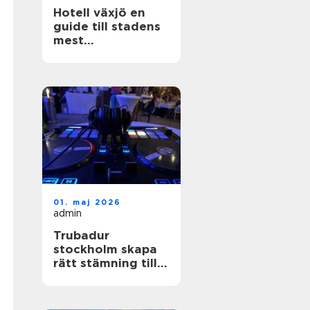
Hotell växjö en
guide till stadens
mest
stämningsfulla
boenden
01. maj 2026
admin
Trubadur
stockholm skapa
rätt stämning till
festen