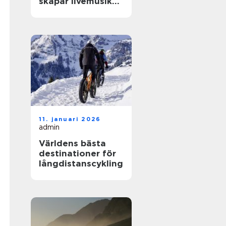
skapar livemusik
en kväll som
fastnar
11. januari 2026
admin
Världens bästa
destinationer för
långdistanscykling