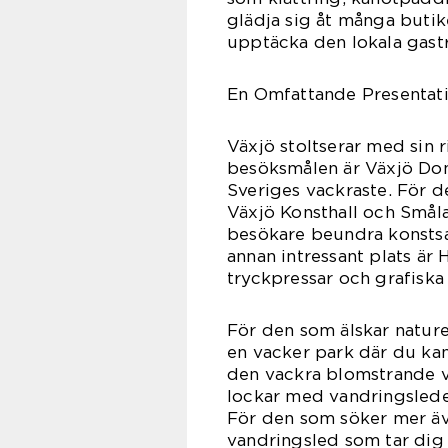
glädja sig åt många buti
upptäcka den lokala gast
En Omfattande Presentatio
Växjö stoltserar med sin r
besöksmålen är Växjö Dom
Sveriges vackraste. För d
Växjö Konsthall och Smål
besökare beundra konstsam
annan intressant plats är
tryckpressar och grafiska
För den som älskar nature
en vacker park där du k
den vackra blomstrande v
lockar med vandringsleder
För den som söker mer ä
vandringsled som tar dig