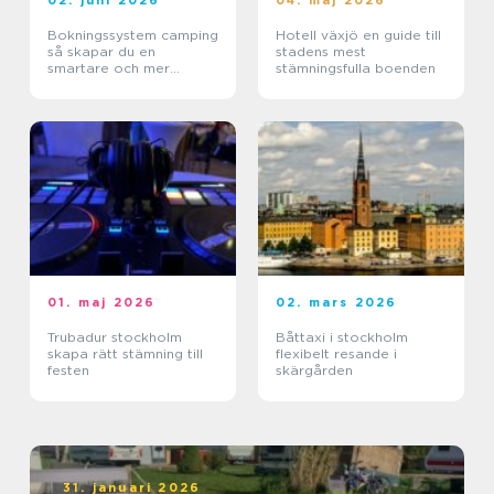
02. juni 2026
04. maj 2026
Bokningssystem camping
Hotell växjö en guide till
så skapar du en
stadens mest
smartare och mer
stämningsfulla boenden
lönsam anläggning
01. maj 2026
02. mars 2026
Trubadur stockholm
Båttaxi i stockholm
skapa rätt stämning till
flexibelt resande i
festen
skärgården
31. januari 2026