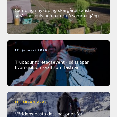
Camping i nyköping skärgårdskänsla,
småstadspuls och natur på samma gång
12. januari 2026
Trubadur företagsevent - så skapar
livemusik en kväll som fastnar
11. januari 2026
Världens bästa destinationer för