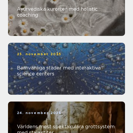
Ayurvediska kurorter med holistic
coaching
25. november 2025
Barnvänliga städer med interaktiva
science centers
24. november 2025
Världens mest spektakulära grottsystem
med stalaktiter