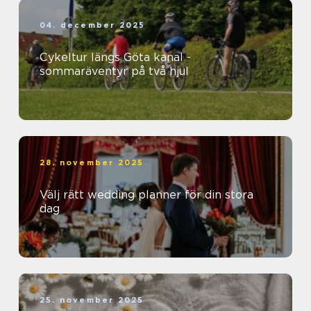
04. december 2025
Cykeltur längs Göta kanal -
sommaräventyr på två hjul
28. november 2025
Välj rätt wedding planner för din stora
dag
25. november 2025