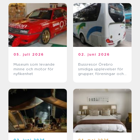
05. juli 2026
02. juni 2026
Museum som levande
Bussresor Örebro
minne och motor för
smidiga upplevelser för
nyfikenhet
grupper, föreningar och
företag