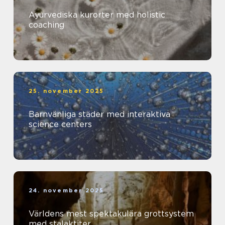
Ayurvediska kurorter med holistic
coaching
25. november 2025
Barnvänliga städer med interaktiva
science centers
24. november 2025
Världens mest spektakulära grottsystem
med stalaktiter