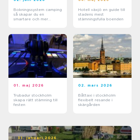
Bokningssystem camping
Hotell växjö en guide till
så skapar du en
stadens mest
smartare och mer
stämningsfulla boenden
lönsam anläggning
01. maj 2026
02. mars 2026
Trubadur stockholm
Båttaxi i stockholm
skapa rätt stämning till
flexibelt resande i
festen
skärgården
31. januari 2026