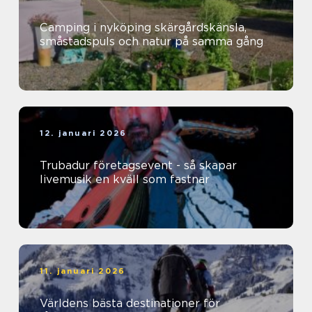
Camping i nyköping skärgårdskänsla,
småstadspuls och natur på samma gång
12. januari 2026
Trubadur företagsevent - så skapar
livemusik en kväll som fastnar
11. januari 2026
Världens bästa destinationer för