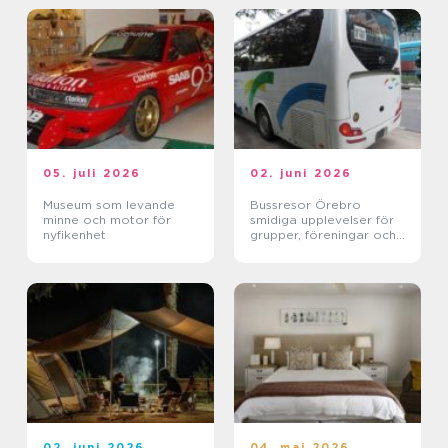
05. juli 2026
02. juni 2026
Museum som levande
Bussresor Örebro
minne och motor för
smidiga upplevelser för
nyfikenhet
grupper, föreningar och
företag
02. juni 2026
04. maj 2026