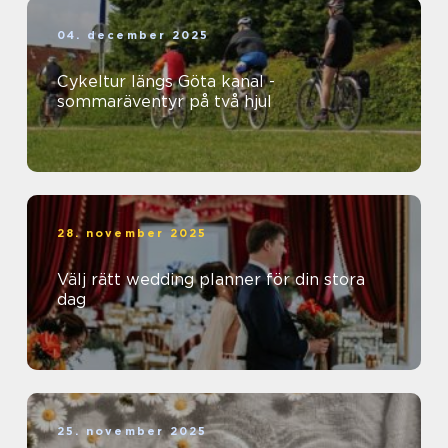
04. december 2025
Cykeltur längs Göta kanal -
sommaräventyr på två hjul
28. november 2025
Välj rätt wedding planner för din stora
dag
25. november 2025