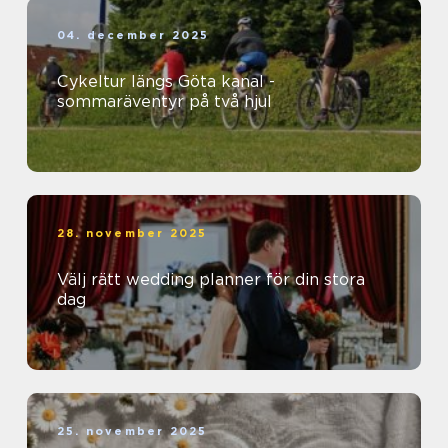
04. december 2025
Cykeltur längs Göta kanal -
sommaräventyr på två hjul
28. november 2025
Välj rätt wedding planner för din stora
dag
25. november 2025