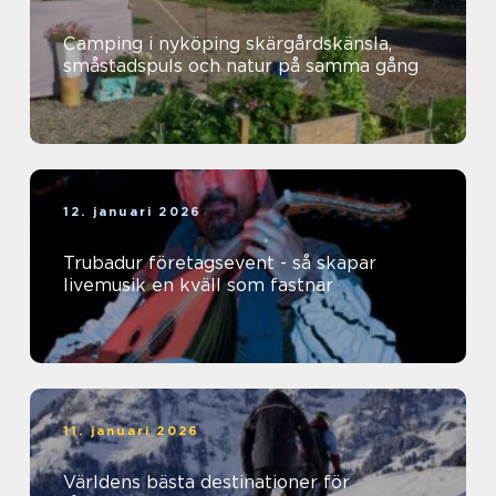
Camping i nyköping skärgårdskänsla,
småstadspuls och natur på samma gång
12. januari 2026
Trubadur företagsevent - så skapar
livemusik en kväll som fastnar
11. januari 2026
Världens bästa destinationer för