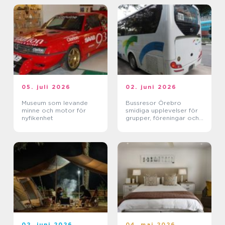
05. juli 2026
02. juni 2026
Museum som levande
Bussresor Örebro
minne och motor för
smidiga upplevelser för
nyfikenhet
grupper, föreningar och
företag
02. juni 2026
04. maj 2026