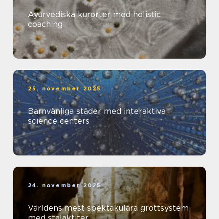
Ayurvediska kurorter med holistic
coaching
25. november 2025
Barnvänliga städer med interaktiva
science centers
24. november 2025
Världens mest spektakulära grottsystem
med stalaktiter