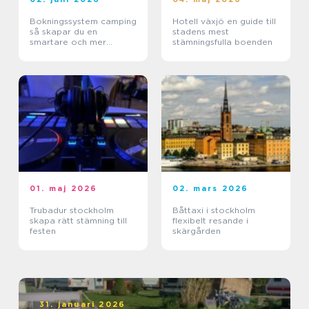
Bokningssystem camping
Hotell växjö en guide till
så skapar du en
stadens mest
smartare och mer
stämningsfulla boenden
lönsam anläggning
01. maj 2026
02. mars 2026
Trubadur stockholm
Båttaxi i stockholm
skapa rätt stämning till
flexibelt resande i
festen
skärgården
31. januari 2026