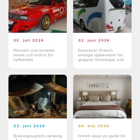
05. juli 2026
02. juni 2026
Museum som levande
Bussresor Örebro
minne och motor för
smidiga upplevelser för
nyfikenhet
grupper, föreningar och
företag
02. juni 2026
04. maj 2026
Bokningssystem camping
Hotell växjö en guide till