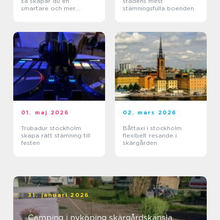
så skapar du en
stadens mest
smartare och mer
stämningsfulla boenden
lönsam anläggning
01. maj 2026
02. mars 2026
Trubadur stockholm
Båttaxi i stockholm
skapa rätt stämning till
flexibelt resande i
festen
skärgården
31. januari 2026
Camping i nyköping skärgårdskänsla,