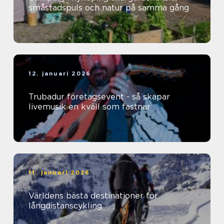
småstadspuls och natur på samma gång
12. januari 2026
Trubadur företagsevent - så skapar
livemusik en kväll som fastnar
11. januari 2026
Världens bästa destinationer för
långdistanscykling