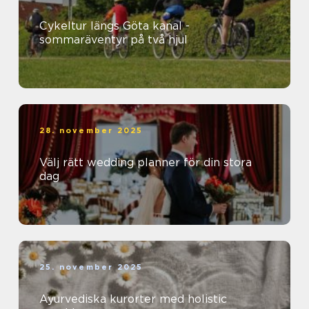
Cykeltur längs Göta kanal -
sommaräventyr på två hjul
28. november 2025
Välj rätt wedding planner för din stora
dag
25. november 2025
Ayurvediska kurorter med holistic