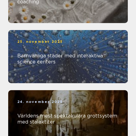
coaching
25. november 2025
Barnvänliga städer med interaktiva
science centers
24. november 2025
Världens mest spektakulära grottsystem
med stalaktiter