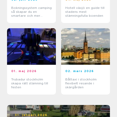
Bokningssystem camping
Hotell växjö en guide till
så skapar du en
stadens mest
smartare och mer
stämningsfulla boenden
lönsam anläggning
01. maj 2026
02. mars 2026
Trubadur stockholm
Båttaxi i stockholm
skapa rätt stämning till
flexibelt resande i
festen
skärgården
31. januari 2026