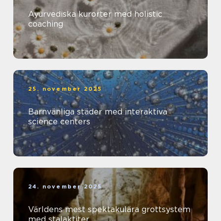
Ayurvediska kurorter med holistic
coaching
25. november 2025
Barnvänliga städer med interaktiva
science centers
24. november 2025
Världens mest spektakulära grottsystem
med stalaktiter