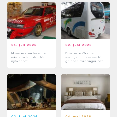
05. juli 2026
02. juni 2026
Museum som levande
Bussresor Örebro
minne och motor för
smidiga upplevelser för
nyfikenhet
grupper, föreningar och
företag
02. juni 2026
04. maj 2026