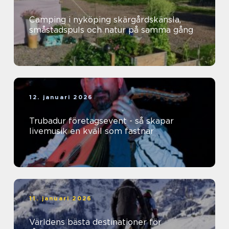
Camping i nyköping skärgårdskänsla,
småstadspuls och natur på samma gång
12. januari 2026
Trubadur företagsevent - så skapar
livemusik en kväll som fastnar
11. januari 2026
Världens bästa destinationer för