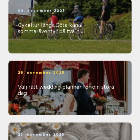
04. december 2025
Cykeltur längs Göta kanal -
sommaräventyr på två hjul
28. november 2025
Välj rätt wedding planner för din stora
dag
25. november 2025