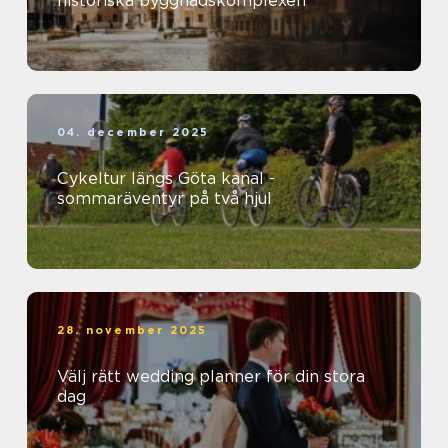
historiska byggnadskomplexen
04. december 2025
Cykeltur längs Göta kanal -
sommaräventyr på två hjul
28. november 2025
Välj rätt wedding planner för din stora
dag