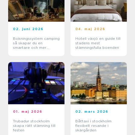
02. juni 2026
04. maj 2026
Bokningssystem camping
Hotell växjö en guide till
så skapar du en
stadens mest
smartare och mer
stämningsfulla boenden
lönsam anläggning
01. maj 2026
02. mars 2026
Trubadur stockholm
Båttaxi i stockholm
skapa rätt stämning till
flexibelt resande i
festen
skärgården