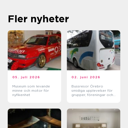
Fler nyheter
05. juli 2026
02. juni 2026
Museum som levande
Bussresor Örebro
minne och motor för
smidiga upplevelser för
nyfikenhet
grupper, föreningar och
företag