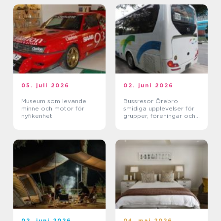
05. juli 2026
02. juni 2026
Museum som levande
Bussresor Örebro
minne och motor för
smidiga upplevelser för
nyfikenhet
grupper, föreningar och
företag
02. juni 2026
04. maj 2026