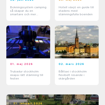
Bokningssystem camping
Hotell växjö en guide till
så skapar du en
stadens mest
smartare och mer
stämningsfulla boenden
lönsam anläggning
01. maj 2026
02. mars 2026
Trubadur stockholm
Båttaxi i stockholm
skapa rätt stämning till
flexibelt resande i
festen
skärgården
31. januari 2026