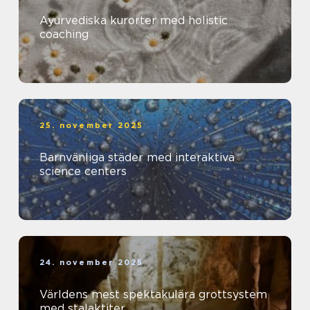
Ayurvediska kurorter med holistic
coaching
25. november 2025
Barnvänliga städer med interaktiva
science centers
24. november 2025
Världens mest spektakulära grottsystem
med stalaktiter