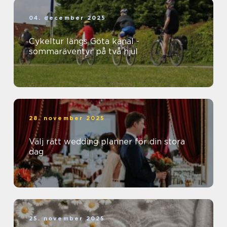
04. december 2025
Cykeltur längs Göta kanal -
sommaräventyr på två hjul
28. november 2025
Välj rätt wedding planner för din stora
dag
25. november 2025