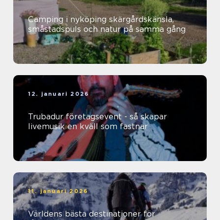
Camping i nyköping skärgårdskänsla,
småstadspuls och natur på samma gång
12. januari 2026
Trubadur företagsevent - så skapar
livemusik en kväll som fastnar
11. januari 2026
Världens bästa destinationer för