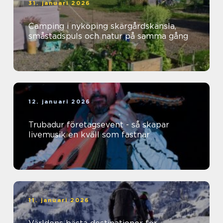
31. januari 2026
Camping i nyköping skärgårdskänsla,
småstadspuls och natur på samma gång
12. januari 2026
Trubadur företagsevent - så skapar
livemusik en kväll som fastnar
11. januari 2026