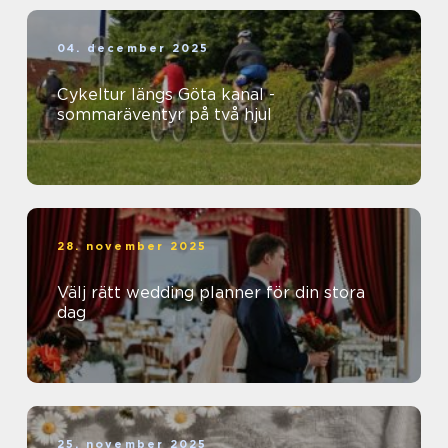
04. december 2025
Cykeltur längs Göta kanal -
sommaräventyr på två hjul
28. november 2025
Välj rätt wedding planner för din stora
dag
25. november 2025