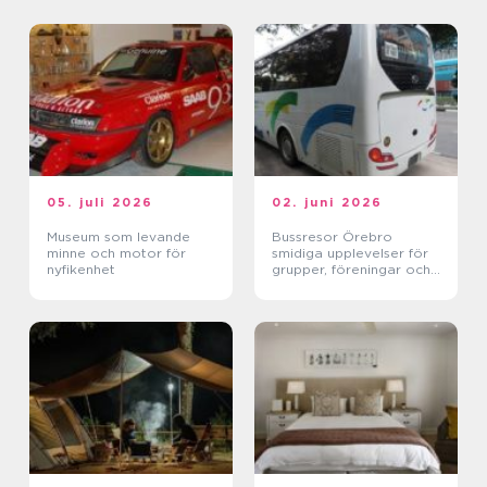
05. juli 2026
02. juni 2026
Museum som levande
Bussresor Örebro
minne och motor för
smidiga upplevelser för
nyfikenhet
grupper, föreningar och
företag