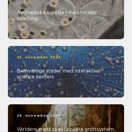
Ayurvediska kurorter med holistic
coaching
25. november 2025
Barnvänliga städer med interaktiva
science centers
24. november 2025
Världens mest spektakulära grottsystem