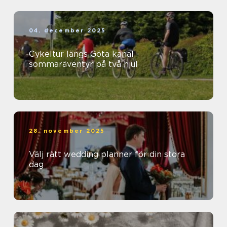
04. december 2025
Cykeltur längs Göta kanal -
sommaräventyr på två hjul
28. november 2025
Välj rätt wedding planner för din stora
dag