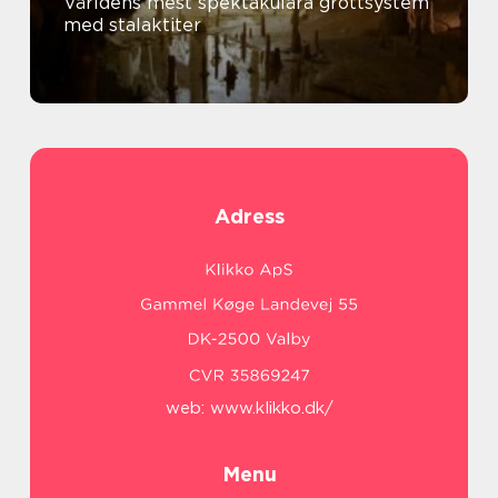
Världens mest spektakulära grottsystem
med stalaktiter
Adress
web:
www.klikko.dk/
Menu