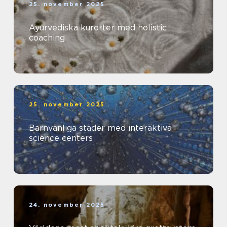
25. november 2025
Ayurvediska kurorter med holistic
coaching
25. november 2025
Barnvänliga städer med interaktiva
science centers
24. november 2025