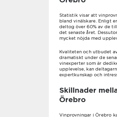
Statistik visar att vinpro
bland vinälskare. Enligt
deltog över 60% av de til
det senaste året. Dessuto
mycket nöjda med uppleve
Kvaliteten och utbudet av
dramatiskt under de senas
vinexperter som är dedik
upplevelse, kan deltagarn
expertkunskap och intress
Skillnader mell
Örebro
Vinprovningar i Örebro kan