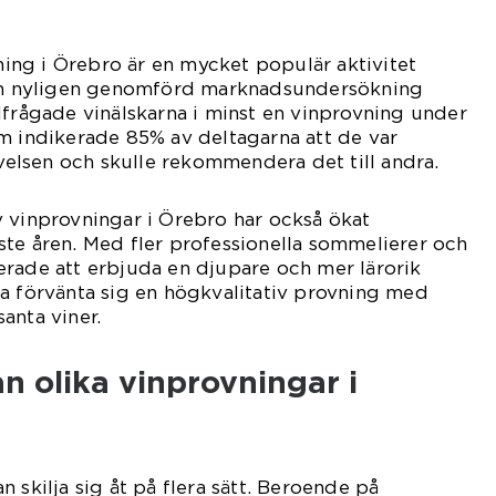
vning i Örebro är en mycket populär aktivitet
 en nyligen genomförd marknadsundersökning
lfrågade vinälskarna i minst en vinprovning under
m indikerade 85% av deltagarna att de var
lsen och skulle rekommendera det till andra.
 vinprovningar i Örebro har också ökat
te åren. Med fler professionella sommelierer och
erade att erbjuda en djupare och mer lärorik
a förvänta sig en högkvalitativ provning med
anta viner.
an olika vinprovningar i
 skilja sig åt på flera sätt. Beroende på