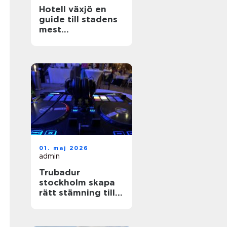
Hotell växjö en
guide till stadens
mest
stämningsfulla
boenden
01. maj 2026
admin
Trubadur
stockholm skapa
rätt stämning till
festen