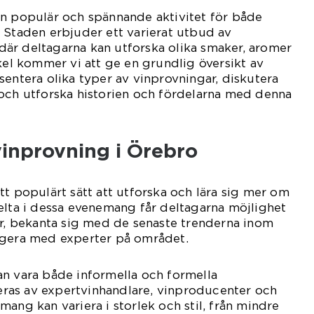
en populär och spännande aktivitet för både
 Staden erbjuder ett varierat utbud av
är deltagarna kan utforska olika smaker, aromer
ikel kommer vi att ge en grundlig översikt av
sentera olika typer av vinprovningar, diskutera
 och utforska historien och fördelarna med denna
vinprovning i Örebro
tt populärt sätt att utforska och lära sig mer om
elta i dessa evenemang får deltagarna möjlighet
er, bekanta sig med de senaste trenderna inom
agera med experter på området.
an vara både informella och formella
ngeras av expertvinhandlare, vinproducenter och
ang kan variera i storlek och stil, från mindre