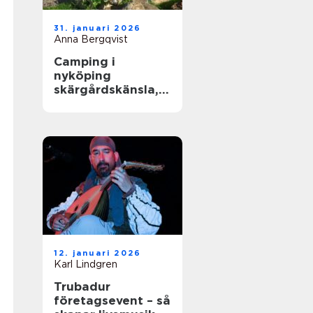
31. januari 2026
Anna Bergqvist
Camping i
nyköping
skärgårdskänsla,
småstadspuls och
natur på samma
gång
12. januari 2026
Karl Lindgren
Trubadur
företagsevent – så