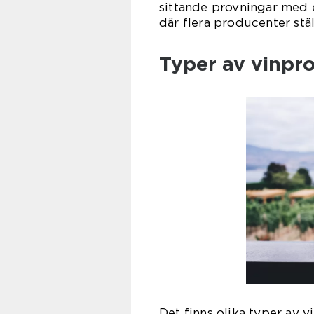
sittande provningar med 
där flera producenter ställ
Typer av vinpro
Det finns olika typer av 