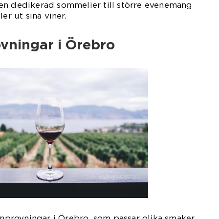
en dedikerad sommelier till större evenemang
er ut sina viner.
vningar i Örebro
vinprovningar i Örebro, som passar olika smaker