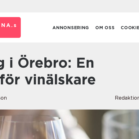
RNA.
s
ANNONSERING
OM OSS
COOKI
för vinälskare
son
Redaktio