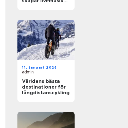
skapar livemusik
en kväll som
fastnar
11. januari 2026
admin
Världens bästa
destinationer för
långdistanscykling