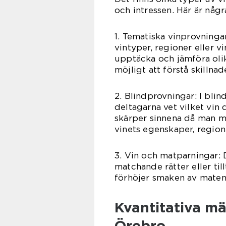
och intressen. Här är någr
1. Tematiska vinprovninga
vintyper, regioner eller v
upptäcka och jämföra olik
möjligt att förstå skillnad
2. Blindprovningar: I bli
deltagarna vet vilket vin
skärper sinnena då man må
vinets egenskaper, region
3. Vin och matparningar:
matchande rätter eller til
förhöjer smaken av maten
Kvantitativa mä
Örebro