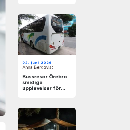
nyfikenhet
02. juni 2026
Anna Bergqvist
Bussresor Örebro
smidiga
upplevelser för
grupper,
föreningar och
företag