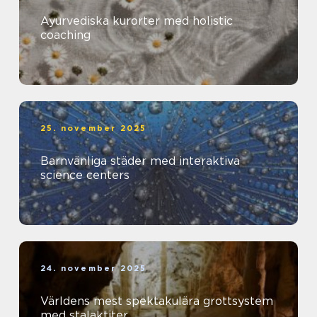
Ayurvediska kurorter med holistic
coaching
25. november 2025
Barnvänliga städer med interaktiva
science centers
24. november 2025
Världens mest spektakulära grottsystem
med stalaktiter