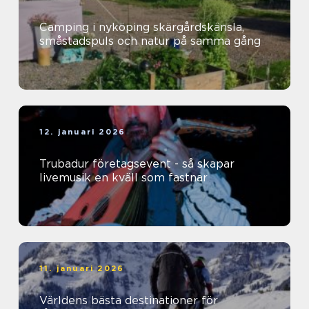
Camping i nyköping skärgårdskänsla,
småstadspuls och natur på samma gång
12. januari 2026
Trubadur företagsevent - så skapar
livemusik en kväll som fastnar
11. januari 2026
Världens bästa destinationer för