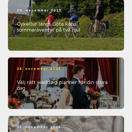
04. december 2025
Cykeltur längs Göta kanal -
sommaräventyr på två hjul
28. november 2025
Välj rätt wedding planner för din stora
dag
25. november 2025