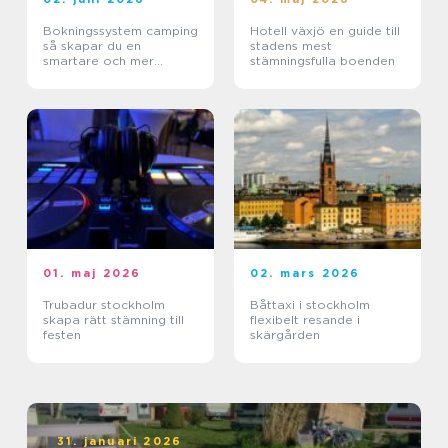
Bokningssystem camping
Hotell växjö en guide till
så skapar du en
stadens mest
smartare och mer
stämningsfulla boenden
lönsam anläggning
01. maj 2026
02. mars 2026
Trubadur stockholm
Båttaxi i stockholm
skapa rätt stämning till
flexibelt resande i
festen
skärgården
31. januari 2026