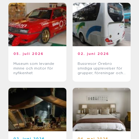
05. juli 2026
02. juni 2026
Museum som levande
Bussresor Örebro
minne och motor för
smidiga upplevelser för
nyfikenhet
grupper, föreningar och
företag
02. juni 2026
04. maj 2026