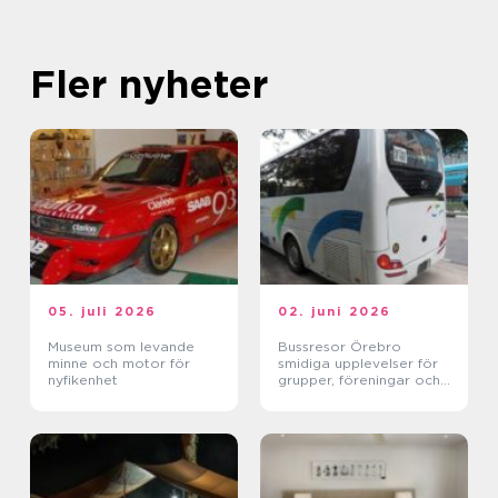
Fler nyheter
05. juli 2026
02. juni 2026
Museum som levande
Bussresor Örebro
minne och motor för
smidiga upplevelser för
nyfikenhet
grupper, föreningar och
företag