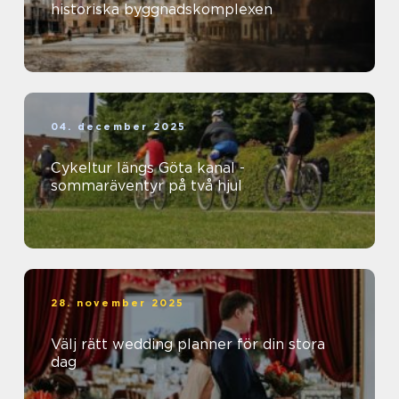
historiska byggnadskomplexen
04. december 2025
Cykeltur längs Göta kanal -
sommaräventyr på två hjul
28. november 2025
Välj rätt wedding planner för din stora
dag