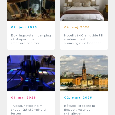
02. juni 2026
04. maj 2026
Bokningssystem camping
Hotell växjö en guide till
så skapar du en
stadens mest
smartare och mer
stämningsfulla boenden
lönsam anläggning
01. maj 2026
02. mars 2026
Trubadur stockholm
Båttaxi i stockholm
skapa rätt stämning till
flexibelt resande i
festen
skärgården