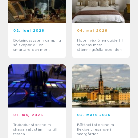
02. juni 2026
04. maj 2026
Bokningssystem camping
Hotell växjö en guide till
så skapar du en
stadens mest
smartare och mer
stämningsfulla boenden
lönsam anläggning
01. maj 2026
02. mars 2026
Trubadur stockholm
Båttaxi i stockholm
skapa rätt stämning till
flexibelt resande i
festen
skärgården