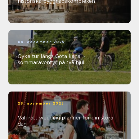
historiska byggnadskomplexen
04. december 2025
Cykeltur längs Göta kanal -
sommaräventyr på två hjul
28. november 2025
Välj rätt wedding planner för din stora
dag