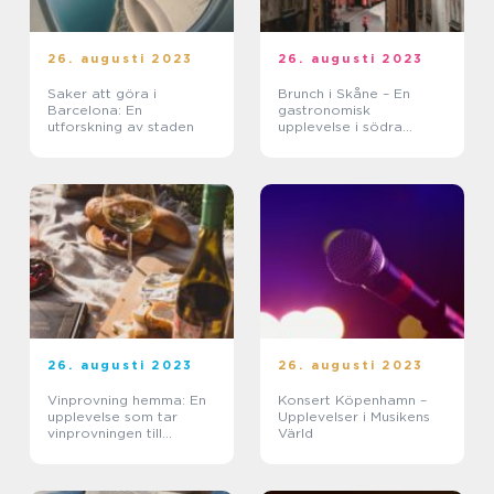
26. augusti 2023
26. augusti 2023
Saker att göra i
Brunch i Skåne – En
Barcelona: En
gastronomisk
utforskning av staden
upplevelse i södra
Sverige
26. augusti 2023
26. augusti 2023
Vinprovning hemma: En
Konsert Köpenhamn –
upplevelse som tar
Upplevelser i Musikens
vinprovningen till
Värld
hemmet