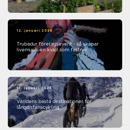
12. januari 2026
Trubadur företagsevent - så skapar
livemusik en kväll som fastnar
11. januari 2026
Världens bästa destinationer för
långdistanscykling