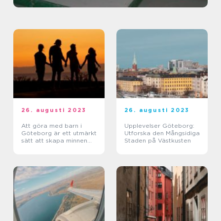
26. augusti 2023
26. augusti 2023
Att göra med barn i
Upplevelser Göteborg:
Göteborg är ett utmärkt
Utforska den Mångsidiga
sätt att skapa minnen
Staden på Västkusten
och uppleva spännande
äventyr tillsammans som
familj