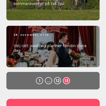
sommaräventyr på två hjul
28. november 2025
Välj rätt wedding planner för din stora
dag
1
…
12
13