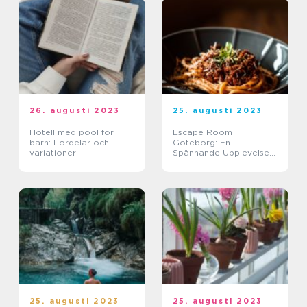
26. augusti 2023
25. augusti 2023
Hotell med pool för
Escape Room
barn: Fördelar och
Göteborg: En
variationer
Spännande Upplevelse
för Upplevelsejägare
25. augusti 2023
25. augusti 2023