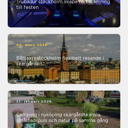
Trubadur stockholm skapa rätt stämning
till festen
02. mars 2026
Båttaxi i stockholm flexibelt resande i
skärgården
31. januari 2026
Camping i nyköping skärgårdskänsla,
småstadspuls och natur på samma gång