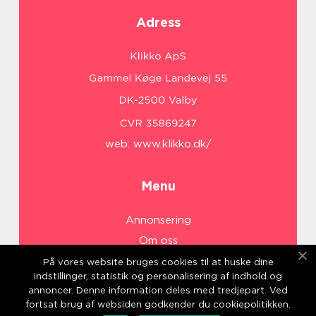
Adress
web:
www.klikko.dk/
Menu
Annonsering
Om oss
Cookies
På vores website bruges cookies til at huske dine
indstillinger, statistik og personalisering af indhold og
Kontakta oss
annoncer. Denne information deles med tredjepart. Ved
Sitemap
fortsat brug af websiden godkender du cookiepolitikken.