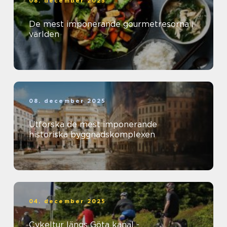
08. december 2025
De mest imponerande gourmetresorna i
världen
08. december 2025
Utforska de mest imponerande
historiska byggnadskomplexen
04. december 2025
Cykeltur längs Göta kanal -