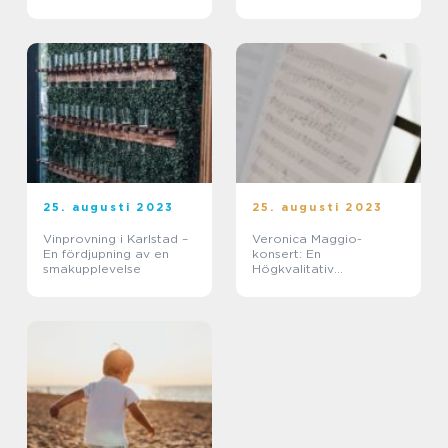
upplevelse
25. augusti 2023
25. augusti 2023
Vinprovning i Karlstad –
Veronica Maggio-
En fördjupning av en
konsert: En
smakupplevelse
Högkvalitativ
Musikupplevelse av
Särskild Karaktär